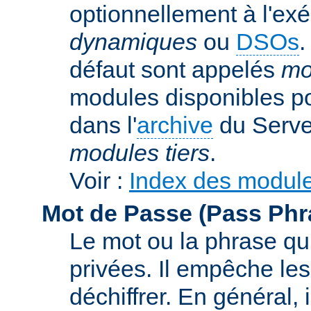
optionnellement à l'ex
dynamiques
ou
DSOs
.
défaut sont appelés
mo
modules disponibles p
dans l'
archive
du Serve
modules tiers
.
Voir :
Index des modul
Mot de Passe (Pass Phr
Le mot ou la phrase qui
privées. Il empêche les
déchiffrer. En général, 