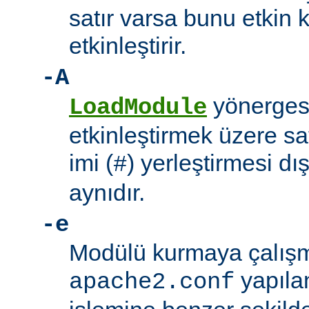
satır varsa bunu etkin 
etkinleştirir.
-A
yönerges
LoadModule
etkinleştirmek üzere sat
imi (
) yerleştirmesi d
#
aynıdır.
-e
Modülü kurmaya çalışm
yapıla
apache2.conf