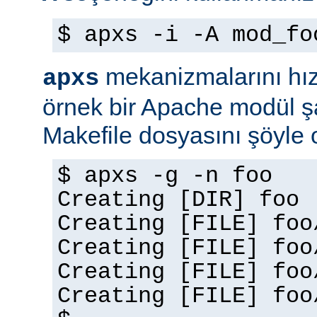
$ apxs -i -A mod_fo
mekanizmalarını hız
apxs
örnek bir Apache modül ş
Makefile dosyasını şöyle ol
$ apxs -g -n foo
Creating [DIR] foo
Creating [FILE] foo
Creating [FILE] foo
Creating [FILE] foo
Creating [FILE] foo