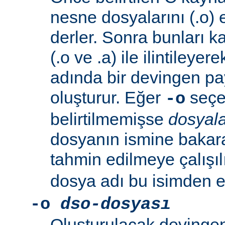
nesne dosyalarını (.o) 
derler. Sonra bunları k
(.o ve .a) ile ilintileyer
adında bir devingen pa
oluşturur. Eğer
seçen
-o
belirtilmemişse
dosyala
dosyanın ismine bakar
tahmin edilmeye çalışıl
dosya adı bu isimden el
-o
dso-dosyası
Oluşturulacak devingen