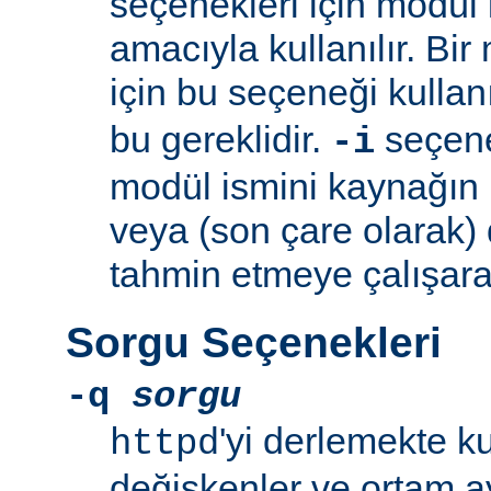
seçenekleri için modül 
amacıyla kullanılır. Bir
için bu seçeneği kullan
bu gereklidir.
seçeneğ
-i
modül ismini kaynağın
veya (son çare olarak)
tahmin etmeye çalışara
Sorgu Seçenekleri
-q
sorgu
'yi derlemekte k
httpd
değişkenler ve ortam ay