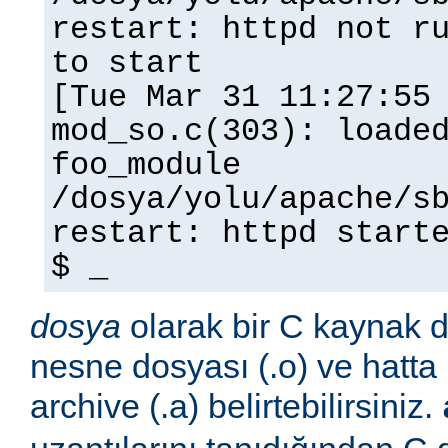
restart: httpd not r
to start
[Tue Mar 31 11:27:55
mod_so.c(303): loade
foo_module
/dosya/yolu/apache/s
restart: httpd start
$ _
dosya
olarak bir C kaynak do
nesne dosyası (.o) ve hatta 
archive (.a) belirtebilirsiniz.