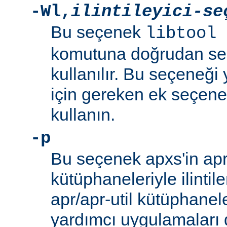
-Wl
,
ilintileyici-se
Bu seçenek
libtool 
komutuna doğrudan se
kullanılır. Bu seçeneği y
için gereken ek seçenek
kullanın.
-p
Bu seçenek apxs'in apr/
kütüphaneleriyle ilintil
apr/apr-util kütüphanel
yardımcı uygulamaları d