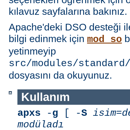
kılavuz sayfalarına bakınız.
Apache'deki DSO desteği ile i
bilgi edinmek için
b
mod_so
yetinmeyip
src/modules/standard
dosyasını da okuyunuz.
Kullanım
apxs
-
g
[ -
S
isim=d
modüladı