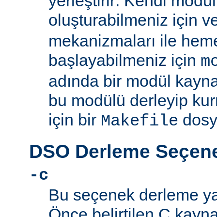
yerleştirir: Kendi mod
oluşturabilmeniz için 
mekanizmaları ile he
başlayabilmeniz için
m
adında bir modül kayna
bu modülü derleyip kur
için bir
dosy
Makefile
DSO Derleme Seçene
-c
Bu seçenek derleme yapı
Önce belirtilen C kayn