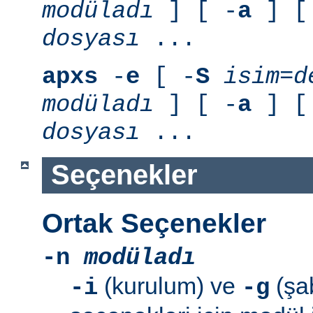
modüladı
] [ -
a
] [
dosyası
...
apxs
-
e
[ -
S
isim=d
modüladı
] [ -
a
] [
dosyası
...
Seçenekler
Ortak Seçenekler
-n
modüladı
(kurulum) ve
(şab
-i
-g