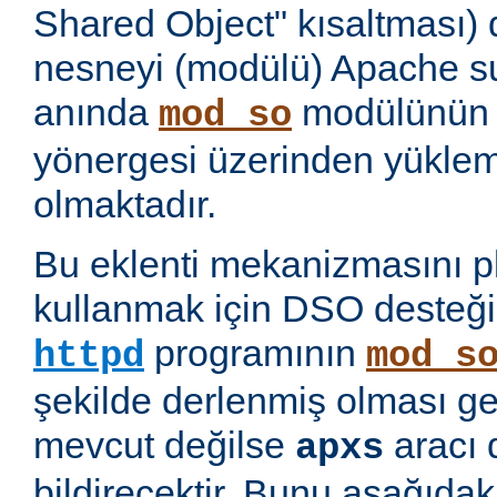
Shared Object" kısaltması)
nesneyi (modülü) Apache 
anında
modülünü
mod_so
yönergesi üzerinden yükl
olmaktadır.
Bu eklenti mekanizmasını 
kullanmak için DSO desteği
programının
httpd
mod_s
şekilde derlenmiş olması ge
mevcut değilse
aracı 
apxs
bildirecektir. Bunu aşağıda