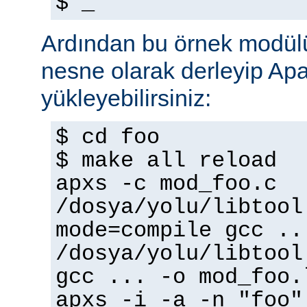
$ _
Ardından bu örnek modülü
nesne olarak derleyip A
yükleyebilirsiniz:
$ cd foo
$ make all reload
apxs -c mod_foo.c
/dosya/yolu/libtool
mode=compile gcc ..
/dosya/yolu/libtool
gcc ... -o mod_foo.
apxs -i -a -n "foo"