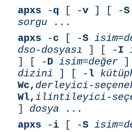
apxs
-
q
[ -
v
] [ -
S
sorgu
...
apxs
-
c
[ -
S
isim=d
dso-dosyası
] [ -
I
] [ -
D
isim=değer
] 
dizini
] [ -
l
kütüp
Wc,
derleyici-seçene
Wl,
ilintileyici-seç
]
dosya
...
apxs
-
i
[ -
S
isim=d