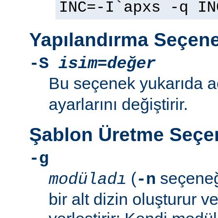
INC=-I`apxs -q IN
Yapılandırma Seçene
-S
isim=değer
Bu seçenek yukarıda 
ayarlarını değiştirir.
Şablon Üretme Seçen
-g
(
seçeneğ
modüladı
-n
bir alt dizin oluşturur v