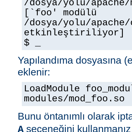
/dosya/yolu/apache/
[`foo' modülü
/dosya/yolu/apache/
etkinleştiriliyor]
$ _
Yapılandıma dosyasına (e
eklenir:
LoadModule foo_modu
modules/mod_foo.so
Bunu öntanımlı olarak ipt
seçeneğini kullanmanız 
A