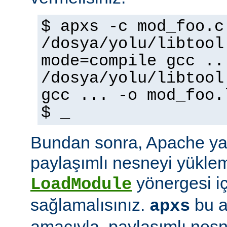
$ apxs -c mod_foo.c
/dosya/yolu/libtool
mode=compile gcc ..
/dosya/yolu/libtool
gcc ... -o mod_foo.
$ _
Bundan sonra, Apache ya
paylaşımlı nesneyi yüklem
yönergesi i
LoadModule
sağlamalısınız.
bu a
apxs
amacıyla, paylaşımlı nes