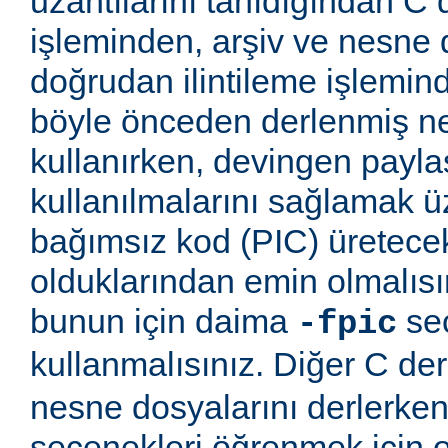
uzantılarını tanıdığından C
işleminden, arşiv ve nesne 
doğrudan ilintileme işlemind
böyle önceden derlenmiş ne
kullanırken, devingen payla
kullanılmalarını sağlamak
bağımsız kod (PIC) üretece
olduklarından emin olmalıs
bunun için daima
seç
-fpic
kullanmalısınız. Diğer C derl
nesne dosyalarını derlerken
seçenekleri öğrenmek için o 