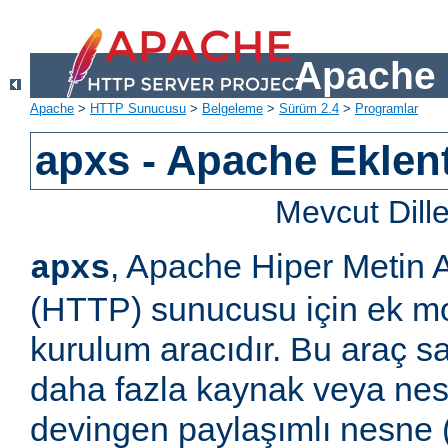
Apache 
Apache
>
HTTP Sunucusu
>
Belgeleme
>
Sürüm 2.4
>
Programlar
apxs - Apache Eklent
Mevcut Dill
, Apache Hiper Metin 
apxs
(HTTP) sunucusu için ek m
kurulum aracıdır. Bu araç s
daha fazla kaynak veya ne
devingen paylaşımlı nesne