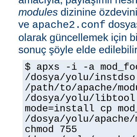
modules
dizinine özdevin
ve
dosyas
apache2.conf
olarak güncellemek için bi
sonuç şöyle elde edilebilir
$ apxs -i -a mod_fo
/dosya/yolu/instdso
/path/to/apache/mod
/dosya/yolu/libtool
mode=install cp mod
/dosya/yolu/apache/
chmod 755