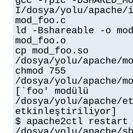
gcc -fpic -DSHARED_M
I/dosya/yolu/apache/
mod_foo.c
ld -Bshareable -o mo
mod_foo.o
cp mod_foo.so
/dosya/yolu/apache/m
chmod 755
/dosya/yolu/apache/m
[`foo' modülü
/dosya/yolu/apache/e
etkinleştiriliyor]
$ apache2ctl restart
/dosya/yolu/apache/s