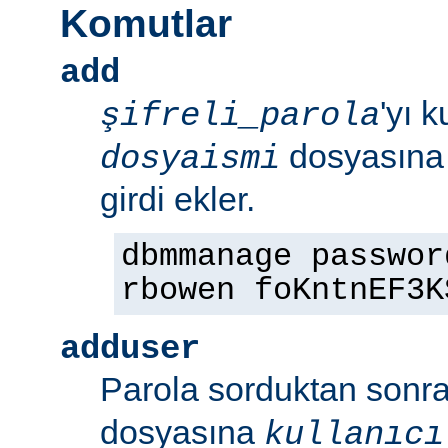
Komutlar
add
'yı 
şifreli_parola
dosyasın
dosyaismi
girdi ekler.
dbmmanage passwor
rbowen foKntnEF3K
adduser
Parola sorduktan sonr
dosyasına
kullanıcı