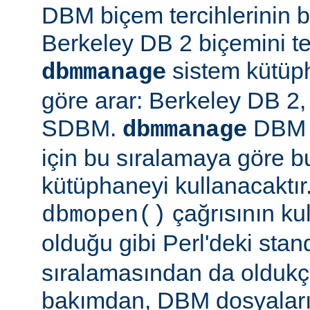
DBM biçem tercihlerinin bir
Berkeley DB 2 biçemini te
sistem kütüph
dbmmanage
göre arar: Berkeley DB 
SDBM.
DBM d
dbmmanage
için bu sıralamaya göre b
kütüphaneyi kullanacaktır
çağrısının kul
dbmopen()
olduğu gibi Perl'deki stan
sıralamasından da oldukça
bakımdan, DBM dosyaların