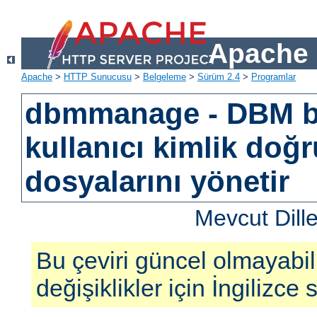
Apache 
Apache
>
HTTP Sunucusu
>
Belgeleme
>
Sürüm 2.4
>
Programlar
dbmmanage - DBM b
kullanıcı kimlik doğ
dosyalarını yönetir
Mevcut Dill
Bu çeviri güncel olmayabil
değişiklikler için İngilizce