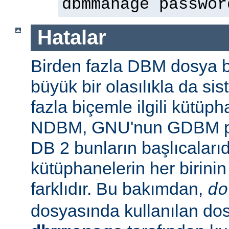
dbmmanage passwor
Hatalar
Birden fazla DBM dosya b
büyük bir olasılıkla da si
fazla biçemle ilgili kütüp
NDBM, GNU'nun GDBM pro
DB 2 bunların başlıcalarıd
kütüphanelerin her birinin
farklıdır. Bu bakımdan,
do
dosyasında kullanılan do