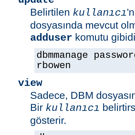
Belirtilen
'
kullanıcı
dosyasında mevcut olm
komutu gibidi
adduser
dbmmanage passwor
rbowen
view
Sadece, DBM dosyasının
Bir
belirti
kullanıcı
gösterir.