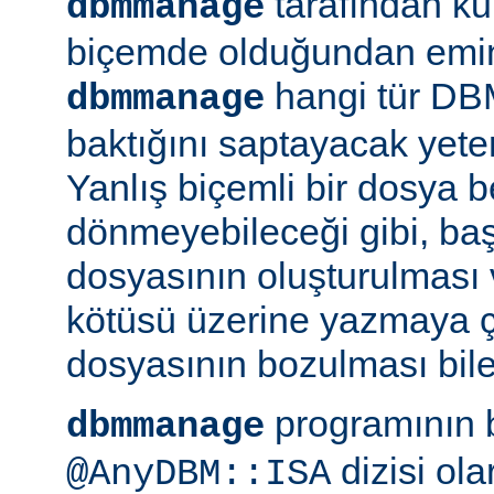
tarafından kul
dbmmanage
biçemde olduğundan emin 
hangi tür DB
dbmmanage
baktığını saptayacak yeterl
Yanlış biçemli bir dosya be
dönmeyebileceği gibi, ba
dosyasının oluşturulması
kötüsü üzerine yazmaya 
dosyasının bozulması bile 
programının 
dbmmanage
dizisi ol
@AnyDBM::ISA