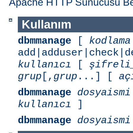
Apache HTTP Sunucusu Belg
Kullanım
dbmmanage
[
kodlama
add|adduser|check|d
kullanıcı
[
şifreli
grup
[,
grup
...] [
aç
dbmmanage
dosyaismi
kullanıcı
]
dbmmanage
dosyaismi