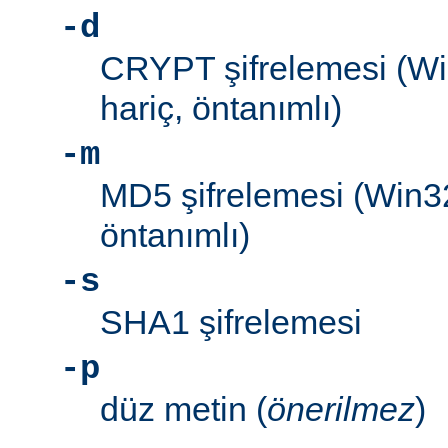
-d
CRYPT şifrelemesi (W
hariç, öntanımlı)
-m
MD5 şifrelemesi (Win3
öntanımlı)
-s
SHA1 şifrelemesi
-p
düz metin (
önerilmez
)