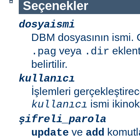
Seçenekler
dosyaismi
DBM dosyasının ismi. G
veya
eklent
.pag
.dir
belirtilir.
kullanıcı
İşlemleri gerçekleştirec
ismi ikinok
kullanıcı
şifreli_parola
ve
komutla
update
add