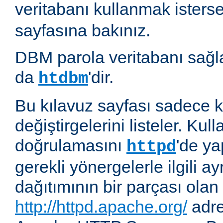
veritabanı kullanmak isters
sayfasına bakınız.
DBM parola veritabanı sağla
da
'dir.
htdbm
Bu kılavuz sayfası sadece k
değiştirgelerini listeler. Kull
doğrulamasını
'de ya
httpd
gerekli yönergelerle ilgili ay
dağıtımının bir parçası olan
http://httpd.apache.org/
adre