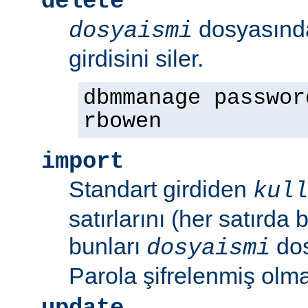
delete
dosyasın
dosyaismi
girdisini siler.
dbmmanage passwor
rbowen
import
Standart girdiden
kull
satırlarını (her satırda 
bunları
dos
dosyaismi
Parola şifrelenmiş olmal
update