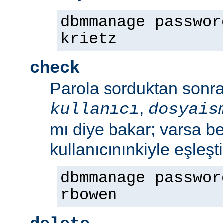
dbmmanage passwor
krietz
check
Parola sorduktan sonra 
,
kullanıcı
dosyais
mı diye bakar; varsa bel
kullanıcınınkiyle eşleşt
dbmmanage passwor
rbowen