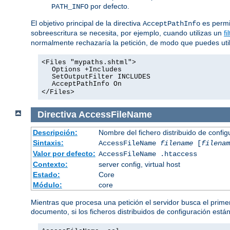
por defecto.
PATH_INFO
El objetivo principal de la directiva
es permit
AcceptPathInfo
sobreescritura se necesita, por ejemplo, cuando utilizas un
fi
normalmente rechazaría la petición, de modo que puedes utiliz
<Files "mypaths.shtml">
Options +Includes
SetOutputFilter INCLUDES
AcceptPathInfo On
</Files>
Directiva
AccessFileName
Descripción:
Nombre del fichero distribuido de config
Sintaxis:
AccessFileName
filename
[
filenam
Valor por defecto:
AccessFileName .htaccess
Contexto:
server config, virtual host
Estado:
Core
Módulo:
core
Mientras que procesa una petición el servidor busca el primer
documento, si los ficheros distribuidos de configuración está