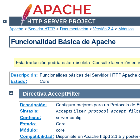
Apache
>
Servidor HTTP
>
Documentación
>
Versión 2.4
>
Módulos
Funcionalidad Básica de Apache
Esta traducción podría estar obsoleta. Consulte la versión e
Descripción:
Funcionalides básicas del Servidor HTTP Apache 
Estado:
Core
Directiva
AcceptFilter
Descripción:
Configura mejoras para un Protocolo de 
Sintaxis:
AcceptFilter
protocol
accept_filt
Contexto:
server config
Estado:
Core
Módulo:
core
Compatibilidad:
Disponible en Apache httpd 2.1.5 y poster