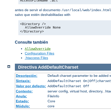
AccessFileName .acl
antes de servir el documento
/usr/local/web/index.html
salvo que estén deshabilitadas with
<Directory />
AllowOverride None
</Directory>
Consulte también
AllowOverride
Configuration Files
.htaccess Files
Directiva
AddDefaultCharset
Descripción:
Default charset parameter to be added 
Sintaxis:
AddDefaultCharset On|Off|
charset
Valor por defecto:
AddDefaultCharset Off
Contexto:
server config, virtual host, directory, .ht
Anula:
FileInfo
Estado:
Core
Módulo:
core