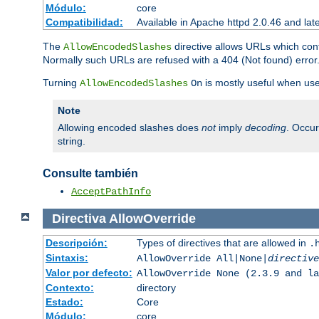
Módulo:
core
Compatibilidad:
Available in Apache httpd 2.0.46 and lat
The
directive allows URLs which con
AllowEncodedSlashes
Normally such URLs are refused with a 404 (Not found) error
Turning
is mostly useful when use
AllowEncodedSlashes
On
Note
Allowing encoded slashes does
not
imply
decoding
. Occu
string.
Consulte también
AcceptPathInfo
Directiva
AllowOverride
Descripción:
Types of directives that are allowed in
.
Sintaxis:
AllowOverride All|None|
directive
Valor por defecto:
AllowOverride None (2.3.9 and la
Contexto:
directory
Estado:
Core
Módulo:
core