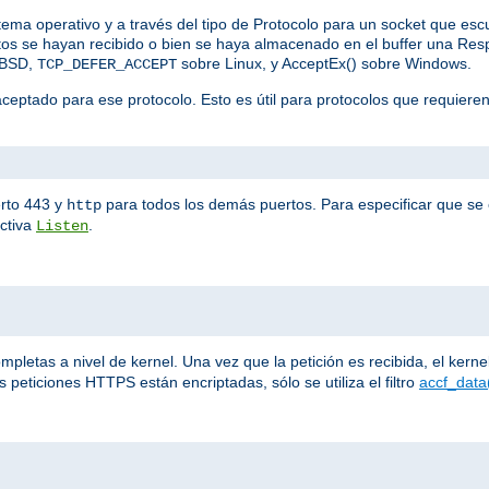
stema operativo y a través del tipo de Protocolo para un socket que es
datos se hayan recibido o bien se haya almacenado en el buffer una R
eBSD,
sobre Linux, y AcceptEx() sobre Windows.
TCP_DEFER_ACCEPT
aceptado para ese protocolo. Esto es útil para protocolos que requiere
rto 443 y
para todos los demás puertos. Para especificar que se e
http
ectiva
.
Listen
letas a nivel de kernel. Una vez que la petición es recibida, el kernel 
 peticiones HTTPS están encriptadas, sólo se utiliza el filtro
accf_data