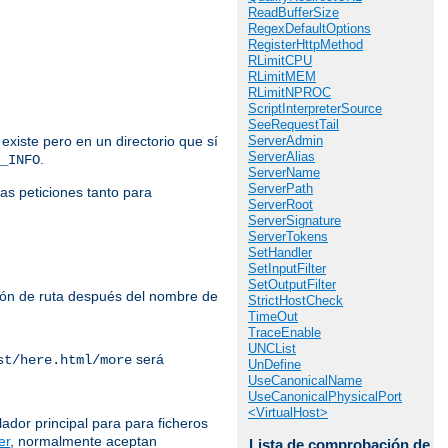
ReadBufferSize
RegexDefaultOptions
RegisterHttpMethod
RLimitCPU
RLimitMEM
RLimitNPROC
ScriptInterpreterSource
SeeRequestTail
ServerAdmin
 existe pero en un directorio que sí
ServerAlias
.
_INFO
ServerName
ServerPath
las peticiones tanto para
ServerRoot
ServerSignature
ServerTokens
SetHandler
SetInputFilter
SetOutputFilter
ación de ruta después del nombre de
StrictHostCheck
TimeOut
TraceEnable
UNCList
será
st/here.html/more
UnDefine
UseCanonicalName
UseCanonicalPhysicalPort
<VirtualHost>
lador principal para para ficheros
er
, normalmente aceptan
Lista de comprobación de