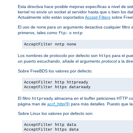
Esta directiva hace posible mejoras específicas a nivel de si
kernel no envíe un socket al servidor hasta que o bien los 
Actualmente sólo están soportados
Accept Filters
sobre Fre
El uso de
para un argumento desactiva cualquier filtro 
none
primeros, tales como
o
:
ftp:
nntp
AcceptFilter nntp none
Los nombres de protocolo por defecto son
para el pue
https
un puerto escuchando, añade el argumento
protocol
a la dir
Sobre FreeBDS los valores por defecto:
AcceptFilter http httpready
AcceptFilter https dataready
El filtro
almacena en el buffer peticiones HTTP comp
httpready
página man de
accf_http(9)
para más detalles. Puesto que las
Sobre Linux los valores por defecto son:
AcceptFilter http data
AcceptFilter https data