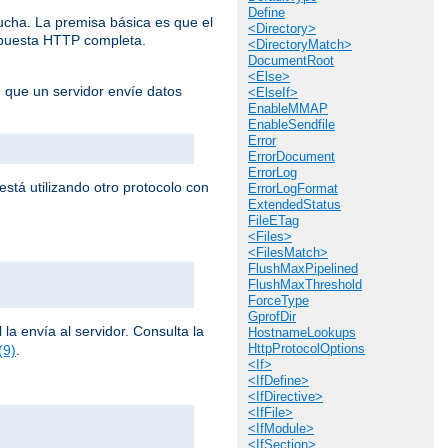
Define
cucha. La premisa básica es que el
<Directory>
espuesta HTTP completa.
<DirectoryMatch>
DocumentRoot
<Else>
n que un servidor envíe datos
<ElseIf>
EnableMMAP
EnableSendfile
Error
ErrorDocument
ErrorLog
stá utilizando otro protocolo con
ErrorLogFormat
ExtendedStatus
FileETag
<Files>
<FilesMatch>
FlushMaxPipelined
FlushMaxThreshold
ForceType
GprofDir
la envía al servidor. Consulta la
HostnameLookups
HttpProtocolOptions
(9)
.
<If>
<IfDefine>
<IfDirective>
<IfFile>
<IfModule>
<IfSection>