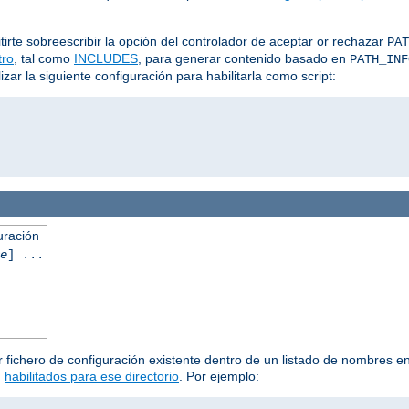
irte sobreescribir la opción del controlador de aceptar or rechazar
PAT
ltro
, tal como
INCLUDES
, para generar contenido basado en
PATH_INF
ar la siguiente configuración para habilitarla como script:
uración
e
] ...
 fichero de configuración existente dentro de un listado de nombres en 
n
habilitados para ese directorio
. Por ejemplo: