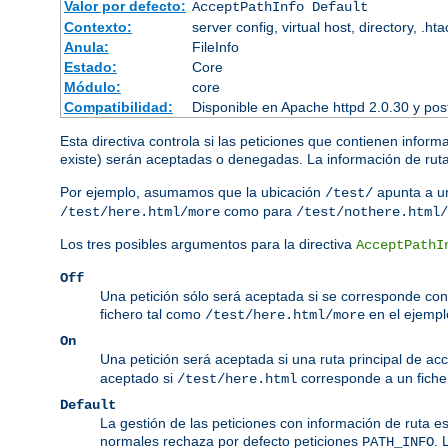
Valor por defecto:
AcceptPathInfo Default
Contexto:
server config, virtual host, directory, .ht
Anula:
FileInfo
Estado:
Core
Módulo:
core
Compatibilidad:
Disponible en Apache httpd 2.0.30 y pos
Esta directiva controla si las peticiones que contienen inform
existe) serán aceptadas o denegadas. La información de ruta 
Por ejemplo, asumamos que la ubicación
apunta a un
/test/
como para
/test/here.html/more
/test/nothere.html/
Los tres posibles argumentos para la directiva
AcceptPathI
Off
Una petición sólo será aceptada si se corresponde con 
fichero tal como
en el ejempl
/test/here.html/more
On
Una petición será aceptada si una ruta principal de ac
aceptado si
corresponde a un ficher
/test/here.html
Default
La gestión de las peticiones con información de ruta e
normales rechaza por defecto peticiones
. 
PATH_INFO