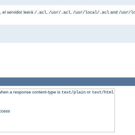
, el servidor leerá
,
,
and
/.acl
/usr/.acl
/usr/local/.acl
/usr/l
when a response content-type is
or
text/plain
text/html
access