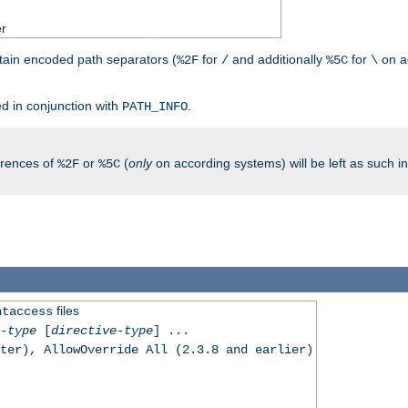
er
tain encoded path separators (
for
and additionally
for
on a
%2F
/
%5C
\
.
d in conjunction with
.
PATH_INFO
rrences of
or
(
only
on according systems) will be left as such 
%2F
%5C
files
htaccess
-type
[
directive-type
] ...
ter), AllowOverride All (2.3.8 and earlier)