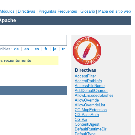
Módulos
|
Directivas
|
Preguntas Frecuentes
|
Glosario
|
Mapa del sitio web
 Apache
onibles:
de
|
en
|
es
|
fr
|
ja
|
tr
os recientemente.
Directivas
AcceptFilter
AcceptPathInfo
AccessFileName
AddDefaultCharset
AllowEncodedSlashes
AllowOverride
AllowOverrideList
CGIMapExtension
CGIPassAuth
CGIVar
ContentDigest
DefaultRuntimeDir
DefaultType