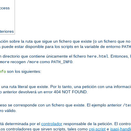
access
teriores
ación sobre la ruta que sigue un fichero que existe (o un fichero que no
puede estar disponible para los scripts en la variable de entorno
PATH
 directorio que contiene únicamente el fichero
. Entonces, 
here.html
recogen
como
.
more
/more
PATH_INFO
son los siguientes:
nfo
una ruta literal que existe. Por lo tanto, una petición con una inform
o anterior devolverá un error 404 NOT FOUND.
ceso se corresponde con un fichero que existe. El ejemplo anterior
/te
o válido.
stá determinada por el
controlador
responsable de la petición. El contro
Los controladores que sirven scripts, tales como
cgi-script
e
isapi-handl