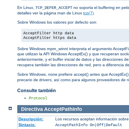
En Linux,
no soporta el buffering en pet
TCP_DEFER_ACCEPT
detalles ver la página man de Linux
tcp(7)
.
Sobre Windows los valores por defecto son:
AcceptFilter http data
AcceptFilter https data
Sobre Windows mpm_winnt interpreta el argumento AcceptFilter
que utilizan la API Windows AcceptEx() y que recuperan sock
anteriormente, y el buffer inicial de datos y las direcciones
recupera también las direcciones de red, pero a diferencia d
Sobre Windows,
prefiere accept() antes que AcceptEx()
none
precario de drivers, así como para algunos proveedores de re
Consulte también
Protocol
Directiva
AcceptPathInfo
Descripción:
Los recursos aceptan información sobre
Sintaxis:
AcceptPathInfo On|Off|Default