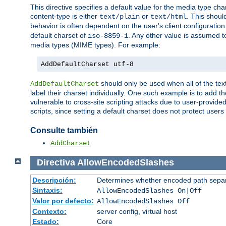
This directive specifies a default value for the media type c
content-type is either
or
. This shoul
text/plain
text/html
behavior is often dependent on the user's client configuration.
default charset of
. Any other value is assumed 
iso-8859-1
media types (MIME types). For example:
AddDefaultCharset utf-8
should only be used when all of the text
AddDefaultCharset
label their charset individually. One such example is to add 
vulnerable to cross-site scripting attacks due to user-provided 
scripts, since setting a default charset does not protect user
Consulte también
AddCharset
Directiva
AllowEncodedSlashes
Descripción:
Determines whether encoded path separ
Sintaxis:
AllowEncodedSlashes On|Off
Valor por defecto:
AllowEncodedSlashes Off
Contexto:
server config, virtual host
Estado:
Core