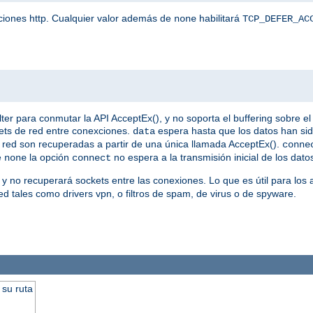
iciones http. Cualquier valor además de
habilitará
none
TCP_DEFER_AC
 para conmutar la API AcceptEx(), y no soporta el buffering sobre el 
ets de red entre conexciones.
espera hasta que los datos han si
data
 de red son recuperadas a partir de una única llamada AcceptEx().
conne
e
la opción
no espera a la transmisión inicial de los dato
none
connect
 y no recuperará sockets entre las conexiones. Lo que es útil para los
d tales como drivers vpn, o filtros de spam, de virus o de spyware.
 su ruta