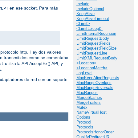
Include
en ese socket. Para más
CEPT
IncludeOptional
KeepAlive
KeepAliveTimeout
<Limit>
<LimitExcept>
LimitInternalRecursion
LimitRequestBody
LimitRequestFields
LimitRequestFieldSize
protocolo http. Hay dos valores
LimitRequestLine
do transmitidos como se comentaba
LimitXMLRequestBody
<Location>
utiliza la API AcceptEx() API, y
ct
<LocationMatch>
s.
LogLevel
MaxKeepAliveRequests
 adaptadores de red con un soporte
MaxRangeOverlaps
MaxRangeReversals
MaxRanges
MergeSlashes
MergeTrailers
Mutex
NameVirtualHost
Options
Protocol
Protocols
ProtocolsHonorOrder
QualifyRedirectURL