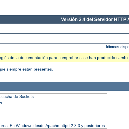
Versión 2.4 del Servidor HTTP
Idiomas disp
n inglés de la documentación para comprobar si se han producido cambi
que siempre están presentes.
Escucha de Sockets
er
iores. En Windows desde Apache httpd 2.3.3 y posteriores.