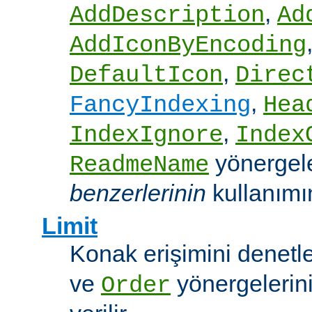
,
AddDescription
Ad
AddIconByEncoding
,
DefaultIcon
Direc
,
FancyIndexing
Hea
,
IndexIgnore
Index
yönergel
ReadmeName
benzerlerinin
kullanımına
Limit
Konak erişimini denet
ve
yönergelerini
Order