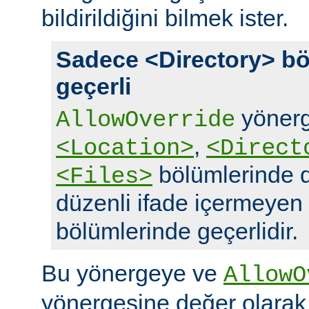
bildirildiğini bilmek ister.
Sadece <Directory> bö
geçerli
yönerg
AllowOverride
,
<Location>
<Direct
bölümlerinde d
<Files>
düzenli ifade içermeyen
bölümlerinde geçerlidir.
Bu yönergeye ve
AllowO
yönergesine değer olara