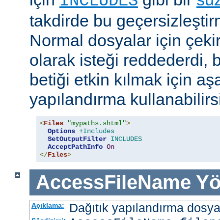
INCLUDES
takdirde bu geçersizleştir
Normal dosyalar için çek
olarak isteği reddederdi, 
betiği etkin kılmak için aş
yapılandırma kullanabilirs
<
Files
"mypaths.shtml"
>
Options
+Includes
SetOutputFilter
INCLUDES
AcceptPathInfo
On
</
Files
>
AccessFileName
Yö
Dağıtık yapılandırma dosyası
Açıklama: