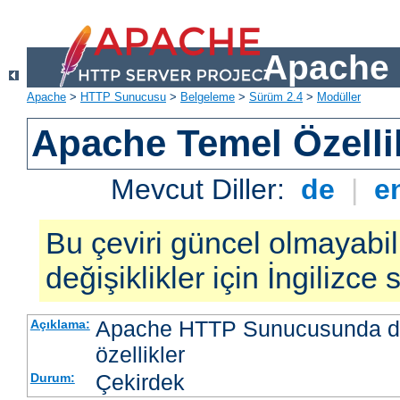
Apache 
Apache
>
HTTP Sunucusu
>
Belgeleme
>
Sürüm 2.4
>
Modüller
Apache Temel Özellik
Mevcut Diller:
de
|
e
Bu çeviri güncel olmayabil
değişiklikler için İngilizce
Apache HTTP Sunucusunda da
Açıklama:
özellikler
Çekirdek
Durum: