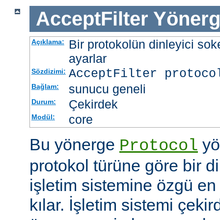
AcceptFilter
Yönerg
Bir protokolün dinleyici soke
Açıklama:
ayarlar
AcceptFilter
protoco
Sözdizimi:
sunucu geneli
Bağlam:
Çekirdek
Durum:
core
Modül:
Bu yönerge
yö
Protocol
protokol türüne göre bir d
işletim sistemine özgü en 
kılar. İşletim sistemi çekir