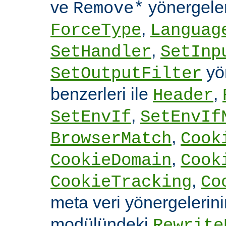
ve
yönergele
Remove*
,
ForceType
Languag
,
SetHandler
SetInp
yön
SetOutputFilter
benzerleri ile
,
Header
,
SetEnvIf
SetEnvIf
,
BrowserMatch
Cook
,
CookieDomain
Cook
,
CookieTracking
Co
meta veri yönergelerin
modülündeki
Rewrite