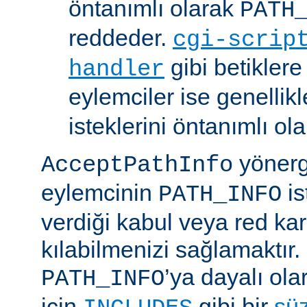
öntanımlı olarak
PATH
reddeder.
cgi-scrip
gibi betikler
handler
eylemciler ise genellik
isteklerini öntanımlı ol
yönerge
AcceptPathInfo
eylemcinin
is
PATH_INFO
verdiği kabul veya red kar
kılabilmenizi sağlamaktır.
’ya dayalı ola
PATH_INFO
için
gibi bir
sü