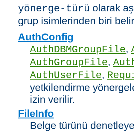
olarak aş
yönerge-türü
grup isimlerinden biri belirt
AuthConfig
,
AuthDBMGroupFile
,
AuthGroupFile
Aut
,
AuthUserFile
Requ
yetkilendirme yönergele
izin verilir.
FileInfo
Belge türünü denetley