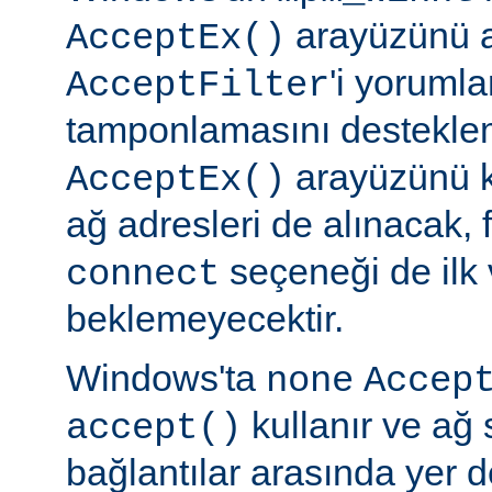
arayüzünü a
AcceptEx()
'i yorumla
AcceptFilter
tamponlamasını destekl
arayüzünü k
AcceptEx()
ağ adresleri de alınacak, 
seçeneği de ilk 
connect
beklemeyecektir.
Windows'ta
none
Accep
kullanır ve ağ 
accept()
bağlantılar arasında yer 