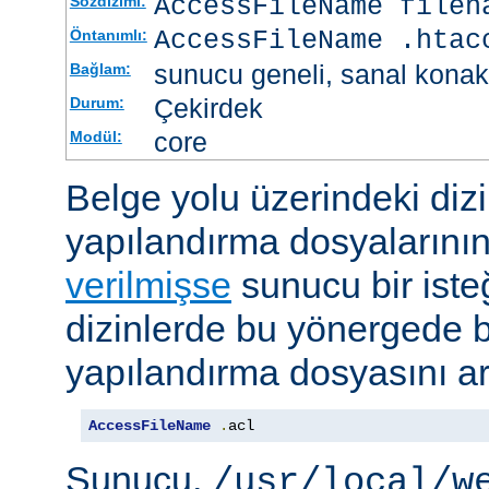
AccessFileName
filen
Sözdizimi:
AccessFileName .htac
Öntanımlı:
sunucu geneli, sanal konak
Bağlam:
Çekirdek
Durum:
core
Modül:
Belge yolu üzerindeki dizi
yapılandırma dosyalarını
verilmişse
sunucu bir iste
dizinlerde bu yönergede be
yapılandırma dosyasını ar
AccessFileName
.
acl
Sunucu,
/usr/local/w