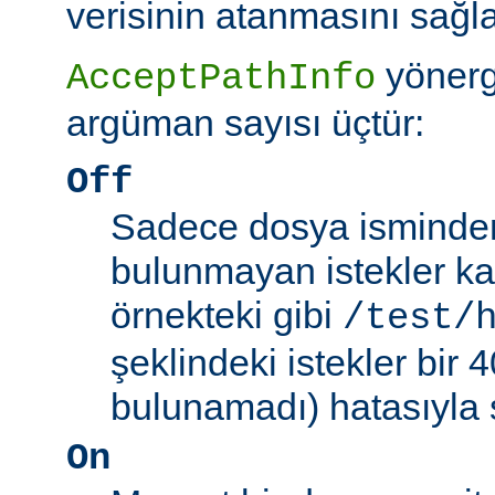
verisinin atanmasını sağla
yönerg
AcceptPathInfo
argüman sayısı üçtür:
Off
Sadece dosya isminden 
bulunmayan istekler kab
örnekteki gibi
/test/
şeklindeki istekler bir
bulunamadı) hatasıyla 
On