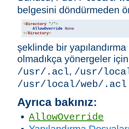
belgesini döndürmeden ö
<
Directory
"/"
>
AllowOverride
None
</
Directory
>
şeklinde bir yapılandırma i
olmadıkça yönergeler içi
,
/usr/.acl
/usr/loca
/usr/local/web/.acl
Ayrıca bakınız:
AllowOverride
Yapılandırma Dosyalar