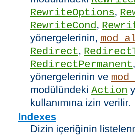
,
RewriteOptions
Re
,
RewriteCond
Rewri
yönergelerinin,
mod_a
,
Redirect
Redirect
RedirectPermanent
yönergelerinin ve
mod
modülündeki
y
Action
kullanımına izin verilir.
Indexes
Dizin içeriğinin listel