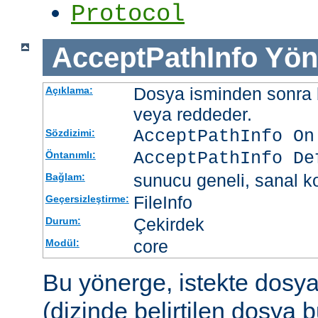
Protocol
AcceptPathInfo
Yön
Dosya isminden sonra be
Açıklama:
veya reddeder.
AcceptPathInfo On
Sözdizimi:
AcceptPathInfo De
Öntanımlı:
sunucu geneli, sanal ko
Bağlam:
FileInfo
Geçersizleştirme:
Çekirdek
Durum:
core
Modül:
Bu yönerge, istekte dosy
(dizinde belirtilen dosya 