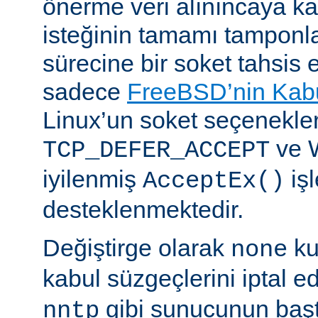
önerme veri alınıncaya 
isteğinin tamamı tampon
sürecine bir soket tahsis 
sadece
FreeBSD’nin Kabu
Linux’un soket seçenekle
ve 
TCP_DEFER_ACCEPT
iyilenmiş
işl
AcceptEx()
desteklenmektedir.
Değiştirge olarak
ku
none
kabul süzgeçlerini iptal e
gibi sunucunun başta
nntp