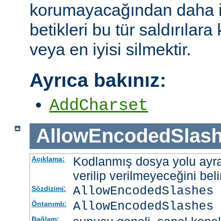
korumayacağından daha i
betikleri bu tür saldırılar
veya en iyisi silmektir.
Ayrıca bakınız:
AddCharset
AllowEncodedSlas
Kodlanmış dosya yolu ayrac
Açıklama:
verilip verilmeyeceğini belir
AllowEncodedSlashes 
Sözdizimi:
AllowEncodedSlashes 
Öntanımlı:
Bağlam: