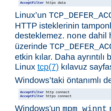
AcceptFilter
 https data
Linux’un
TCP_DEFER_AC
HTTP isteklerinin tampon
desteklemez.
dahil 
none
üzerinde
TCP_DEFER_AC
etkin kılar. Daha ayrıntılı 
Linux
tcp(7)
kılavuz sayfa
Windows’taki öntanımlı de
AcceptFilter
AcceptFilter
 https connect
Windows'un
mpm_winnt