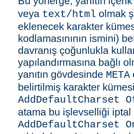
Bu yönerge, yanıtın içerik
veya
olmak şa
text/html
eklenecek karakter kümesi
kodlamasınının ismini) beli
davranış çoğunlukla kulla
yapılandırmasına bağlı olm
yanıtın gövdesinde
META
belirtilmiş karakter kümesi
AddDefaultCharset O
atama bu işlevselliği iptal
AddDefaultCharset O