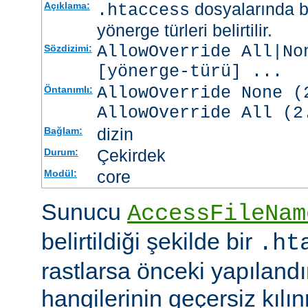
dosyalarında b
Açıklama:
.htaccess
yönerge türleri belirtilir.
AllowOverride All|No
Sözdizimi:
[
yönerge-türü
] ...
AllowOverride None (
Öntanımlı:
AllowOverride All (2
dizin
Bağlam:
Çekirdek
Durum:
core
Modül:
Sunucu
AccessFileNam
belirtildiği şekilde bir
.ht
rastlarsa önceki yapıland
hangilerinin geçersiz kıl