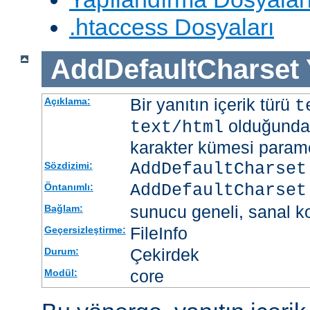
.htaccess Dosyaları
AddDefaultCharset
Bir yanıtın içerik türü
Açıklama:
t
olduğunda 
text/html
karakter kümesi paramet
AddDefaultCharset
Sözdizimi:
AddDefaultCharset
Öntanımlı:
sunucu geneli, sanal ko
Bağlam:
FileInfo
Geçersizleştirme:
Çekirdek
Durum:
core
Modül: