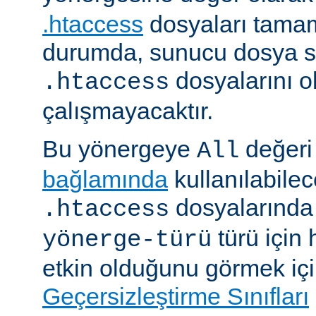
.htaccess
dosyaları tamam
durumda, sunucu dosya si
dosyalarını 
.htaccess
çalışmayacaktır.
Bu yönergeye
değeri 
All
bağlamında
kullanılabile
dosyalarında i
.htaccess
türü için
yönerge-türü
etkin olduğunu görmek iç
Geçersizleştirme Sınıfları