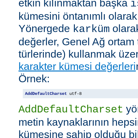
etkin kılınmaktan başka
i
kümesini öntanımlı olarak 
Yönergede
olarak
karküm
değerler, Genel Ağ ortam 
türlerinde) kullanmak üze
karakter kümesi değerleri
Örnek:
AddDefaultCharset
 utf-8
yö
AddDefaultCharset
metin kaynaklarının hepsi
kümesine sahip olduğu bil