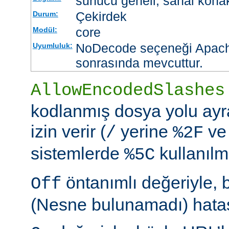
sunucu geneli, sanal kona
Çekirdek
Durum:
core
Modül:
NoDecode seçeneği Apache
Uyumluluk:
sonrasında mevcuttur.
AllowEncodedSlashes
kodlanmış dosya yolu ayr
izin verir (
yerine
ve
/
%2F
sistemlerde
kullanılm
%5C
öntanımlı değeriyle, 
Off
(Nesne bulunamadı) hatası