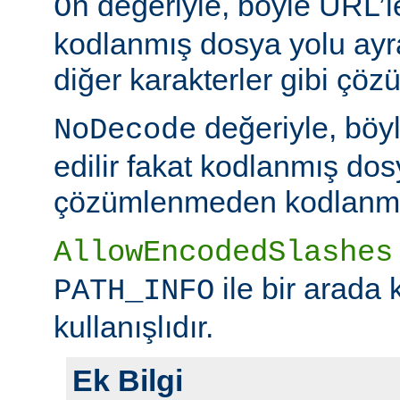
değeriyle, böyle URL’le
On
kodlanmış dosya yolu ayr
diğer karakterler gibi çöz
değeriyle, böy
NoDecode
edilir fakat kodlanmış dos
çözümlenmeden kodlanmış 
AllowEncodedSlashes
ile bir arada 
PATH_INFO
kullanışlıdır.
Ek Bilgi