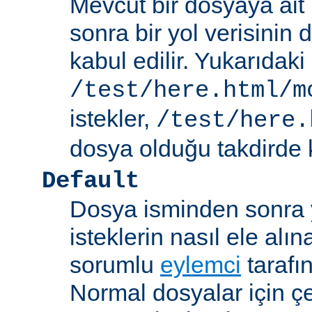
Mevcut bir dosyaya ait
sonra bir yol verisinin de
kabul edilir. Yukarıdaki
/test/here.html/m
istekler,
/test/here.
dosya olduğu takdirde k
Default
Dosya isminden sonra yo
isteklerin nasıl ele alı
sorumlu
eylemci
tarafı
Normal dosyalar için ç