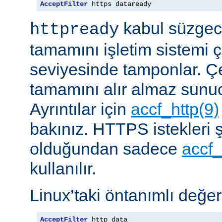
AcceptFilter
 https dataready
kabul süzgeci
httpready
tamamını işletim sistemi ç
seviyesinde tamponlar. Çe
tamamını alır almaz sunu
Ayrıntılar için
accf_http(9)
bakınız. HTTPS istekleri ş
olduğundan sadece
accf_
kullanılır.
Linux’taki öntanımlı değer
AcceptFilter