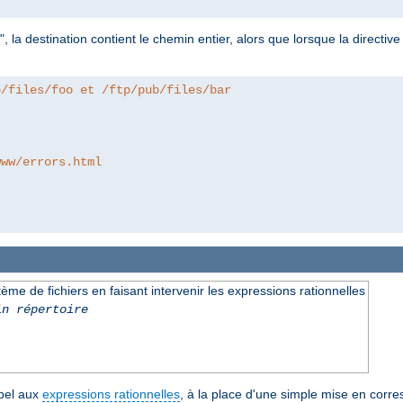
", la destination contient le chemin entier, alors que lorsque la directiv
b/files/foo et /ftp/pub/files/bar
www/errors.html
e de fichiers en faisant intervenir les expressions rationnelles
in répertoire
ppel aux
expressions rationnelles
, à la place d'une simple mise en corr