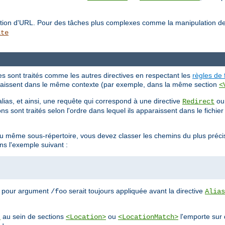
lation d'URL. Pour des tâches plus complexes comme la manipulation d
ite
tes sont traités comme les autres directives en respectant les
règles de 
pparaissent dans le même contexte (par exemple, dans la même section
<
alias, et ainsi, une requête qui correspond à une directive
o
Redirect
ns sont traités selon l'ordre dans lequel ils apparaissent dans le fichie
 au même sous-répertoire, vous devez classer les chemins du plus préci
ns l'exemple suivant :
 pour argument
serait toujours appliquée avant la directive
/foo
Alias
au sein de sections
ou
l'emporte sur 
t
<Location>
<LocationMatch>