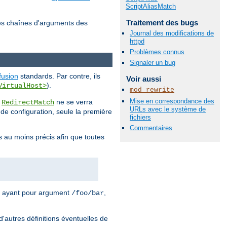
ScriptAliasMatch
Traitement des bugs
es chaînes d'arguments des
Journal des modifications de
httpd
Problèmes connus
Signaler un bug
fusion
standards. Par contre, ils
Voir aussi
).
VirtualHost>
mod_rewrite
Mise en correspondance des
u
ne se verra
RedirectMatch
URLs avec le système de
r de configuration, seule la première
fichiers
Commentaires
s au moins précis afin que toutes
ayant pour argument
,
/foo/bar
d'autres définitions éventuelles de