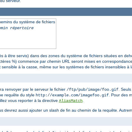
du serveur.
emins du système de fichiers
emin répertoire
 à être servis) dans des zones du système de fichiers situées en deh
ractères %) commence par
chemin URL
seront mises en correspondance 
 sensible à la casse, même sur les systèmes de fichiers insensibles à 
ra renvoyer par le serveur le fichier
. Seul
/ftp/pub/image/foo.gif
une requête du style
. Pour des 
http://example.com/imagefoo.gif
llez vous reporter à la directive
.
AliasMatch
us devrez aussi ajouter un slash de fin au chemin de la requête. Autreme