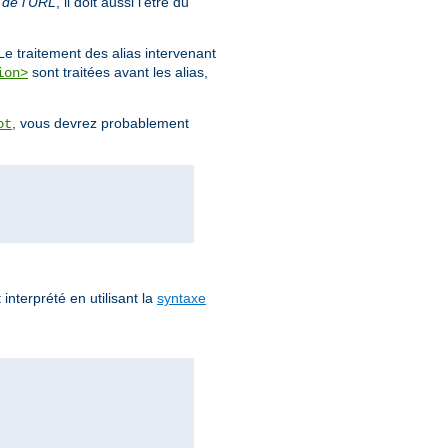
 de l'URL
, il doit aussi l'être du
Le traitement des alias intervenant
sont traitées avant les alias,
ion>
, vous devrez probablement
ot
 interprété en utilisant la
syntaxe