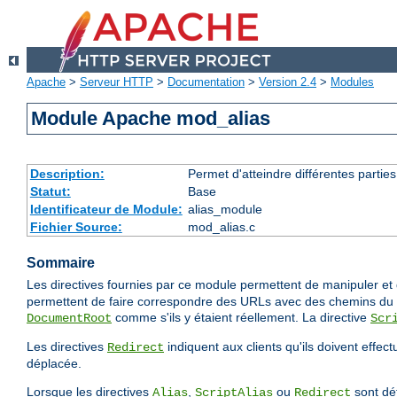
Apache
>
Serveur HTTP
>
Documentation
>
Version 2.4
>
Modules
Module Apache mod_alias
Description:
Permet d'atteindre différentes partie
Statut:
Base
Identificateur de Module:
alias_module
Fichier Source:
mod_alias.c
Sommaire
Les directives fournies par ce module permettent de manipuler et d
permettent de faire correspondre des URLs avec des chemins du s
comme s'ils y étaient réellement. La directive
DocumentRoot
Scr
Les directives
indiquent aux clients qu'ils doivent effec
Redirect
déplacée.
Lorsque les directives
,
ou
sont déf
Alias
ScriptAlias
Redirect