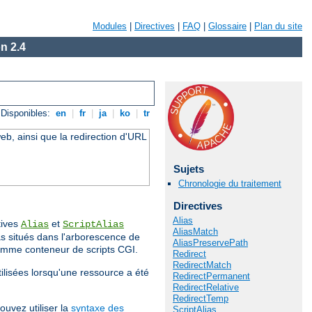
Modules
|
Directives
|
FAQ
|
Glossaire
|
Plan du site
n 2.4
Disponibles:
en
|
fr
|
ja
|
ko
|
tr
eb, ainsi que la redirection d'URL
Sujets
Chronologie du traitement
Directives
Alias
tives
et
Alias
ScriptAlias
AliasMatch
s situés dans l'arborescence de
AliasPreservePath
comme conteneur de scripts CGI.
Redirect
RedirectMatch
tilisées lorsqu'une ressource a été
RedirectPermanent
RedirectRelative
RedirectTemp
ouvez utiliser la
syntaxe des
ScriptAlias