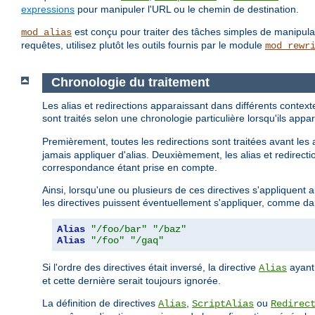
expressions
pour manipuler l'URL ou le chemin de destination.
est conçu pour traiter des tâches simples de manipu
mod_alias
requêtes, utilisez plutôt les outils fournis par le module
mod_rewr
Chronologie du traitement
Les alias et redirections apparaissant dans différents contex
sont traités selon une chronologie particulière lorsqu'ils a
Premièrement, toutes les redirections sont traitées avant les 
jamais appliquer d'alias. Deuxièmement, les alias et redirectio
correspondance étant prise en compte.
Ainsi, lorsqu'une ou plusieurs de ces directives s'appliquent
les directives puissent éventuellement s'appliquer, comme da
Alias
"/foo/bar"
"/baz"
Alias
"/foo"
"/gaq"
Si l'ordre des directives était inversé, la directive
ayant
Alias
et cette dernière serait toujours ignorée.
La définition de directives
,
ou
Alias
ScriptAlias
Redirec