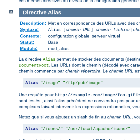
ces mêmes directives au niveau de la configuration générale 
Directive
Alias
Description:
Met en correspondance des URLs avec des ch
Syntaxe:
Alias [
chemin URL
]
chemin fichier
|
ch
Contexte:
configuration globale, serveur virtuel
Statut:
Base
Module:
mod_alias
La directive
permet de stocker des documents (destinés
Alias
. Les URLs dont le chemin (décodé avec ca
DocumentRoot
chemin commence par
chemin répertoire
. Le
chemin URL
est
Alias
"/image"
"/ftp/pub/image"
Une requête pour
fe
http://example.com/image/foo.gif
sont testés ; ainsi l'alias précédent ne conviendra pas pour 
complexes faisant intervenir les expressions rationnelles, veui
Notez que si vous ajoutez un slash de fin au
chemin URL
, vo
Alias
"/icons/"
"/usr/local/apache/icons/"