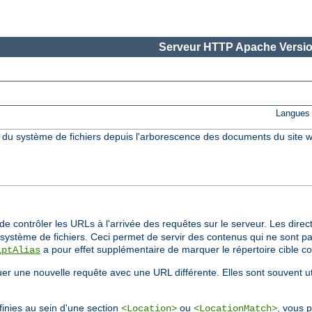
Serveur HTTP Apache Versio
Langues 
s du système de fichiers depuis l'arborescence des documents du site w
e contrôler les URLs à l'arrivée des requêtes sur le serveur. Les direc
ystème de fichiers. Ceci permet de servir des contenus qui ne sont pa
a pour effet supplémentaire de marquer le répertoire cible 
iptAlias
tuer une nouvelle requête avec une URL différente. Elles sont souvent u
inies au sein d'une section
ou
, vous p
<Location>
<LocationMatch>