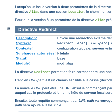
Lorsqu'on utilise la version à deux paramètres de la directive
directive
dans une section
, le chemin entie
Alias
Location
Pour que la version à un paramètre de la directive
prés
Alias
Directive
Redirect
Description:
Envoie une redirection externe de
Syntaxe:
Redirect [
état
] [
URL-path
]
Contexte:
configuration globale, serveur virtu
Surcharges autorisées:
FileInfo
Statut:
Base
Module:
mod_alias
La directive
permet de faire correspondre une ancie
Redirect
L'ancien
URL-path
est un chemin sensible à la casse (décodé
La nouvelle
URL
peut être une URL absolue commençant par u
auquel cas le protocole et le nom d'hôte du serveur local sero
Ensuite, toute requête commençant par
URL-path
va renvoyer
path
sera ajouté à l'URL cible.