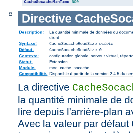
CacheSocacheMinTime
600
Directive
CacheSoc
Description:
La quantité minimale de données du documen
client
Syntaxe:
CacheSocacheReadSize
octets
Défaut:
CacheSocacheReadSize 0
Contexte:
configuration globale, serveur virtuel, répert
Statut:
Extension
Module:
mod_cache_socache
Compatibilité:
Disponible à partir de la version 2.4.5 du 
La directive
CacheSocac
la quantité minimale de d
lire depuis l'arrière-plan 
Avec la valeur par défaut