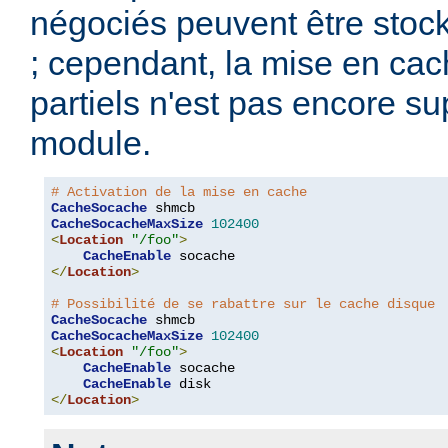
négociés peuvent être stoc
; cependant, la mise en ca
partiels n'est pas encore s
module.
# Activation de la mise en cache
CacheSocache
CacheSocacheMaxSize
102400
<
Location
"/foo"
>
CacheEnable
</
Location
>
# Possibilité de se rabattre sur le cache disque
CacheSocache
CacheSocacheMaxSize
102400
<
Location
"/foo"
>
CacheEnable
 socache

CacheEnable
</
Location
>