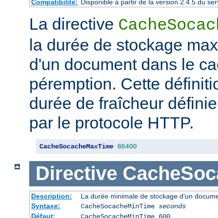
Compatibilité:
Disponible à partir de la version 2.4.5 du 
La directive
CacheSocac
la durée de stockage ma
d'un document dans le ca
péremption. Cette définiti
durée de fraîcheur défini
par le protocole HTTP.
CacheSocacheMaxTime
86400
Directive
CacheSoc
Description:
La durée minimale de stockage d'un docume
Syntaxe:
CacheSocacheMinTime
seconds
Défaut:
CacheSocacheMinTime 600