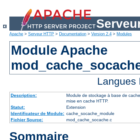
Serveu
Apache
>
Serveur HTTP
>
Documentation
>
Version 2.4
>
Modules
Module Apache
mod_cache_socach
Langues 
Description:
Module de stockage à base de cache d
mise en cache HTTP.
Statut:
Extension
Identificateur de Module:
cache_socache_module
Fichier Source:
mod_cache_socache.c
Sommaire