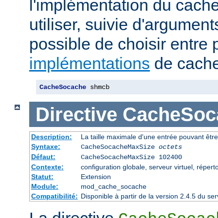
l'implémentation du cache
utiliser, suivie d'arguments
possible de choisir entre 
implémentations
de cache
CacheSocache
 shmcb
Directive
CacheSoc
Description:
La taille maximale d'une entrée pouvant êtr
Syntaxe:
CacheSocacheMaxSize
octets
Défaut:
CacheSocacheMaxSize 102400
Contexte:
configuration globale, serveur virtuel, répert
Statut:
Extension
Module:
mod_cache_socache
Compatibilité:
Disponible à partir de la version 2.4.5 du 