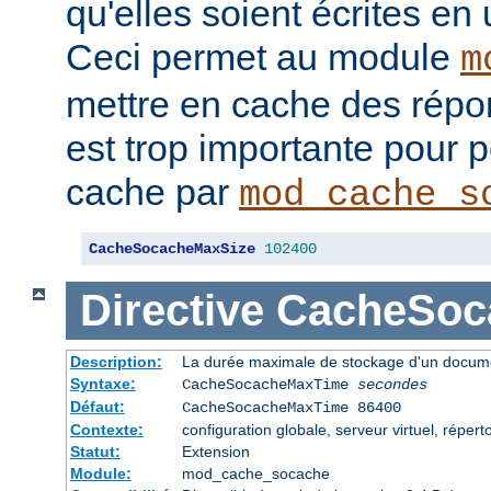
qu'elles soient écrites en
Ceci permet au module
m
mettre en cache des répon
est trop importante pour 
cache par
mod_cache_s
CacheSocacheMaxSize
102400
Directive
CacheSoc
Description:
La durée maximale de stockage d'un docume
Syntaxe:
CacheSocacheMaxTime
secondes
Défaut:
CacheSocacheMaxTime 86400
Contexte:
configuration globale, serveur virtuel, répert
Statut:
Extension
Module:
mod_cache_socache