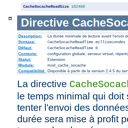
CacheSocacheReadSize
102400
Directive
CacheSoc
Description:
La durée minimale de lecture avant l'envoi 
Syntaxe:
CacheSocacheReadTime
millisecondes
Défaut:
CacheSocacheReadTime 0
Contexte:
configuration globale, serveur virtuel, répert
Statut:
Extension
Module:
mod_cache_socache
Compatibilité:
Disponible à partir de la version 2.4.5 du 
La directive
CacheSocac
le temps minimal qui doit
tenter l'envoi des données
durée sera mise à profit po