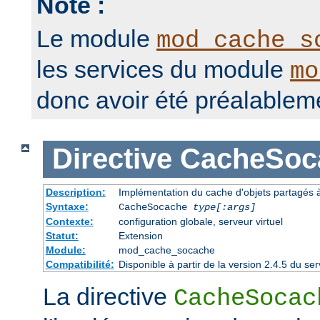
Note :
Le module
mod_cache_s
les services du module
mo
donc avoir été préalablem
Directive
CacheSoc
Description:
Implémentation du cache d'objets partagés à 
Syntaxe:
CacheSocache
type[:args]
Contexte:
configuration globale, serveur virtuel
Statut:
Extension
Module:
mod_cache_socache
Compatibilité:
Disponible à partir de la version 2.4.5 du 
La directive
CacheSocac