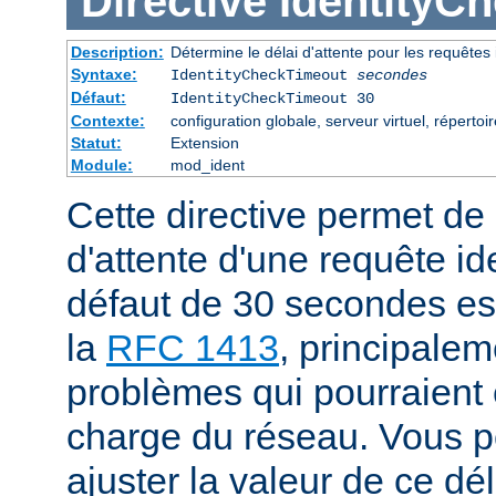
Directive
IdentityC
Description:
Détermine le délai d'attente pour les requêtes 
Syntaxe:
IdentityCheckTimeout
secondes
Défaut:
IdentityCheckTimeout 30
Contexte:
configuration globale, serveur virtuel, répertoir
Statut:
Extension
Module:
mod_ident
Cette directive permet de s
d'attente d'une requête id
défaut de 30 secondes e
la
RFC 1413
, principalem
problèmes qui pourraient ê
charge du réseau. Vous 
ajuster la valeur de ce dé