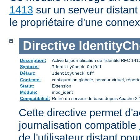
1413
sur un serveur distant
le propriétaire d'une connex
Directive
IdentityC
Description:
Active la journalisation de l'identité RFC 1413 
Syntaxe:
IdentityCheck On|Off
Défaut:
IdentityCheck Off
Contexte:
configuration globale, serveur virtuel, réperto
Statut:
Extension
Module:
mod_ident
Compatibilité:
Retiré du serveur de base depuis Apache 2.
Cette directive permet d'ac
journalisation compatible
de l'utilisateur distant p