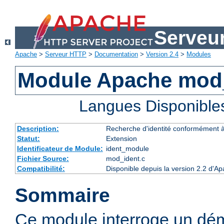
Serveu
Apache
>
Serveur HTTP
>
Documentation
>
Version 2.4
>
Modules
Module Apache mod
Langues Disponible
Description:
Recherche d'identité conformément 
Statut:
Extension
Identificateur de Module:
ident_module
Fichier Source:
mod_ident.c
Compatibilité:
Disponible depuis la version 2.2 d'A
Sommaire
Ce module interroge un dé