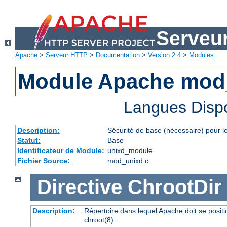
Serveu
Apache
>
Serveur HTTP
>
Documentation
>
Version 2.4
>
Modules
Module Apache mod
Langues Disp
Description:
Sécurité de base (nécessaire) pour le
Statut:
Base
Identificateur de Module:
unixd_module
Fichier Source:
mod_unixd.c
Directive
ChrootDir
Description:
Répertoire dans lequel Apache doit se posit
chroot(8).