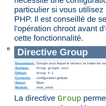
particulier si vous utilise
PHP. Il est conseillé de se
l'opération chroot avant d'
cette fonctionnalité.
Directive
Group
Description:
Groupe sous lequel le serveur va traiter les r
Syntaxe:
Group
groupe unix
Défaut:
Group #-1
Contexte:
configuration globale
Statut:
Base
Module:
mod_unixd
La directive
permet 
Group