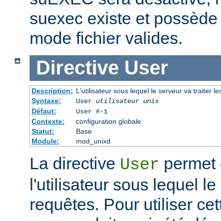
suexec existe et possède 
mode fichier valides.
Directive
User
Description:
L'utilisateur sous lequel le serveur va traiter l
Syntaxe:
User
utilisateur unix
Défaut:
User #-1
Contexte:
configuration globale
Statut:
Base
Module:
mod_unixd
La directive
permet d
User
l'utilisateur sous lequel le
requêtes. Pour utiliser cett