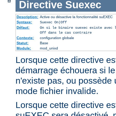
Directive
Suexec
Description:
Active ou désactive la fonctionnalité suEXEC
Syntaxe:
Suexec On|Off
Défaut:
On si le binaire suexec existe avec 
Off dans le cas contraire
Contexte:
configuration globale
Statut:
Base
Module:
mod_unixd
Lorsque cette directive est
démarrage échouera si le
n'existe pas, ou possède 
mode fichier invalide.
Lorsque cette directive est
suEXEC sera désactivé, m