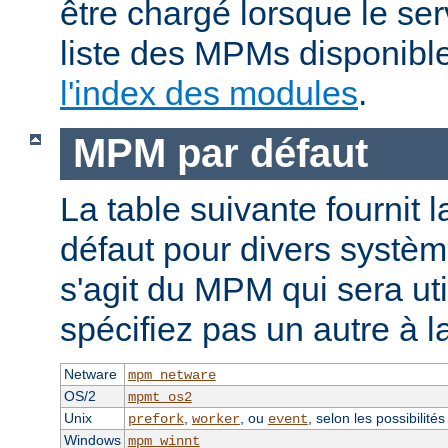
être chargé lorsque le se
liste des MPMs disponible
l'index des modules
.
MPM par défaut
La table suivante fournit 
défaut pour divers système
s'agit du MPM qui sera uti
spécifiez pas un autre à l
Netware
mpm_netware
OS/2
mpmt_os2
Unix
,
, ou
, selon les possibilité
prefork
worker
event
Windows
mpm_winnt