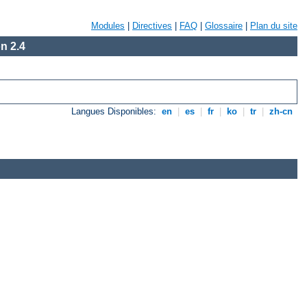
Modules
|
Directives
|
FAQ
|
Glossaire
|
Plan du site
n 2.4
Langues Disponibles:
en
|
es
|
fr
|
ko
|
tr
|
zh-cn