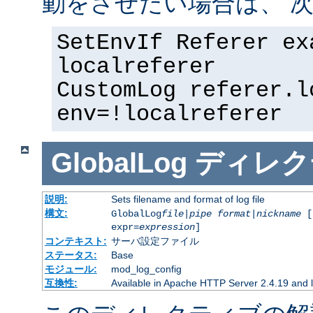
動をさせたい場合は、 次
SetEnvIf Referer ex
localreferer
CustomLog referer.l
env=!localreferer
GlobalLog
ディレク
説明:
Sets filename and format of log file
構文:
GlobalLog
file
|
pipe
format
|
nickname
[
expr=
expression
]
コンテキスト:
サーバ設定ファイル
ステータス:
Base
モジュール:
mod_log_config
互換性:
Available in Apache HTTP Server 2.4.19 and l