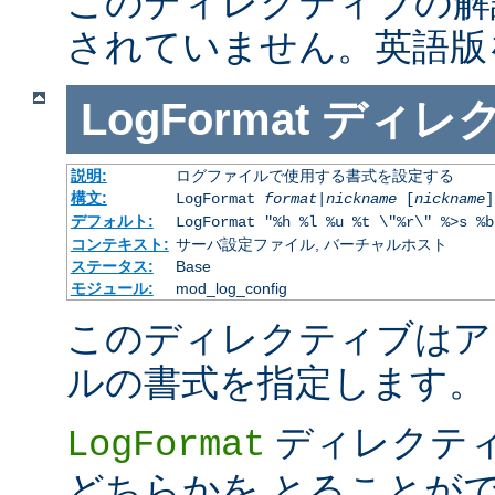
このディレクティブの解
されていません。英語版
LogFormat
ディレ
説明:
ログファイルで使用する書式を設定する
構文:
LogFormat
format
|
nickname
[
nickname
]
デフォルト:
LogFormat "%h %l %u %t \"%r\" %>s %b
コンテキスト:
サーバ設定ファイル, バーチャルホスト
ステータス:
Base
モジュール:
mod_log_config
このディレクティブはア
ルの書式を指定します。
ディレクテ
LogFormat
どちらかを とることが