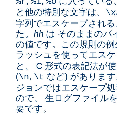
,
,
に入っている
%r
%i
%o
と他の特別な文字は、
\x
字列でエスケープされる
た。
hh
は そのままのバイ
の値です。この規則の例
ラッシュを使ってエス
と、 C 形式の表記法が
(
,
など) があります。
\n
\t
ジョンではエスケープ処
ので、 生ログファイル
要です。