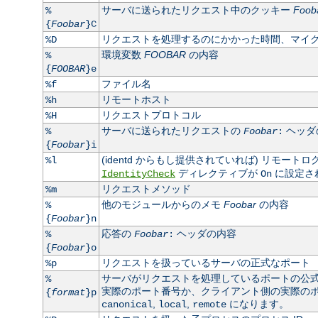
サーバに送られたリクエスト中のクッキー
Foob
%
{
Foobar
}C
リクエストを処理するのにかかった時間、マイ
%D
環境変数
FOOBAR
の内容
%
{
FOOBAR
}e
ファイル名
%f
リモートホスト
%h
リクエストプロトコル
%H
サーバに送られたリクエストの
ヘッダ
%
Foobar
:
{
Foobar
}i
(identd からもし提供されていれば) リモート
%l
ディレクティブが
に設定さ
IdentityCheck
On
リクエストメソッド
%m
他のモジュールからのメモ
Foobar
の内容
%
{
Foobar
}n
応答の
ヘッダの内容
%
Foobar
:
{
Foobar
}o
リクエストを扱っているサーバの正式なポート
%p
サーバがリクエストを処理しているポートの公
%
実際のポート番号か、クライアント側の実際のポート
{
format
}p
,
,
になります。
canonical
local
remote