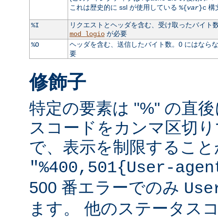
これは歴史的に ssl が使用している
構
%{
var
}c
リクエストとヘッダを含む、受け取ったバイト数。
%I
が必要
mod_logio
ヘッダを含む、送信したバイト数。0 にはなら
%O
要
修飾子
特定の要素は "%" の直後
スコードをカンマ区切り
で、表示を制限すること
"%400,501{User-agen
500 番エラーでのみ
Use
ます。 他のステータス