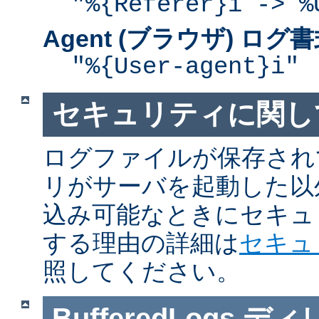
"%{Referer}i -> %
Agent (ブラウザ) ログ
"%{User-agent}i"
セキュリティに関し
ログファイルが保存され
リがサーバを起動した以
込み可能なときにセキュ
する理由の詳細は
セキュ
照してください。
BufferedLogs
ディ