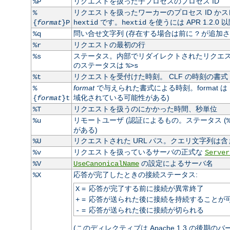
リクエストを扱った子プロセスのプロセス ID
%P
リクエストを扱ったワーカーのプロセス ID かス
%
です。
を使うには APR 1.2.0
{
format
}P
hextid
hextid
問い合せ文字列 (存在する場合は前に
が追加さ
%q
?
リクエストの最初の行
%r
ステータス。内部でリダイレクトされたリクエスト
%s
のステータスは
%>s
リクエストを受付けた時刻。 CLF の時刻の書式 
%t
format
で与えられた書式による時刻。format は
%
域化されている可能性がある)
{
format
}t
リクエストを扱うのにかかった時間、秒単位
%T
リモートユーザ (認証によるもの。ステータス (
%u
がある)
リクエストされた URL パス。クエリ文字列は含
%U
リクエストを扱っているサーバの正式な
%v
Server
の設定によるサーバ名
%V
UseCanonicalName
応答が完了したときの接続ステータス:
%X
=
応答が完了する前に接続が異常終了
X
=
応答が送られた後に接続を持続することが
+
=
応答が送られた後に接続が切られる
-
(このディレクティブは Apache 1.3 の後期の