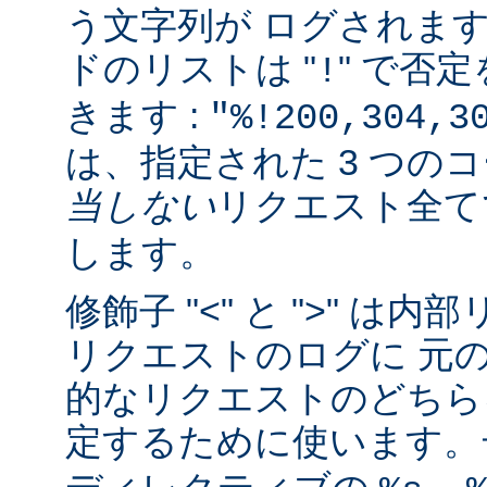
う文字列が ログされま
ドのリストは "
" で否
!
きます :
"%!200,304,3
は、指定された 3 つの
当しない
リクエスト全
します。
修飾子 "<" と ">" 
リクエストのログに 元
的なリクエストのどちら
定するために使います。