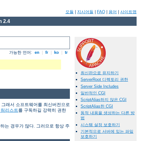
모듈
|
지시어들
|
FAQ
|
용어
|
사이트맵
 2.4
가능한 언어:
en
|
fr
|
ko
|
tr
최신판으로 유지하기
ServerRoot 디렉토리 권한
Server Side Includes
일반적인 CGI
ScriptAlias하지 않은 CGI
다. 그래서 소프트웨어를 최신버전으로
ScriptAlias한 CGI
일링리스트
를 구독하길 강력히 권한
동적 내용을 생성하는 다른 방
법
시스템 설정 보호하기
당하는 경우가 많다. 그러므로 항상 주
기본적으로 서버에 있는 파일
보호하기