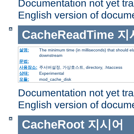
Documentation not yet tr
English version of docum
CacheReadTime
지
설명:
The minimum time (in milliseconds) that should el
downstream
문법:
사용장소:
주서버설정, 가상호스트, directory, .htaccess
상태:
Experimental
모듈:
mod_cache_disk
Documentation not yet tr
English version of docum
CacheRoot
지시어