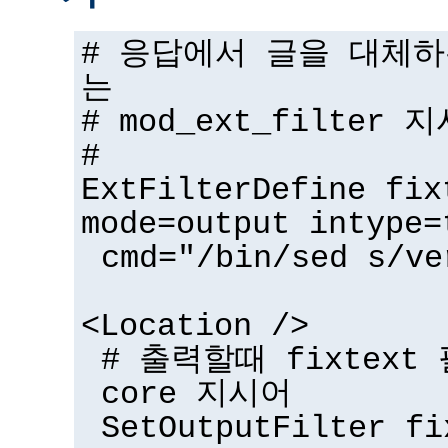
# 응답에서 글을 대체
는
# mod_ext_filter 
#
ExtFilterDefine fix
mode=output intype=
cmd="/bin/sed s/ve
<Location />
# 출력할때 fixtex
core 지시어
SetOutputFilter fi