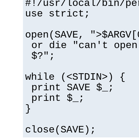
#!/usr/local/bin/pe
use strict;
open(SAVE, ">$ARGV[
or die "can't open
$?";
while (<STDIN>) {
print SAVE $_;
print $_;
}
close(SAVE);