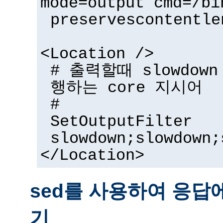
mode=output cmd=/bi
preservescontentle
<Location />
# 출력할때 slowdow
행하는 core 지시어
#
SetOutputFilter
slowdown;slowdown;
</Location>
sed를 사용하여 응답
기