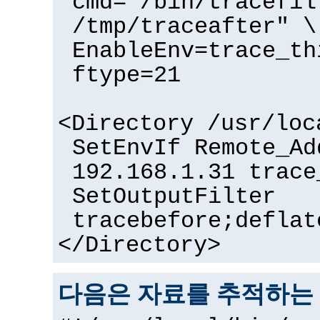
cmd="/bin/tracefil
/tmp/traceafter" \
EnableEnv=trace_th
ftype=21
<Directory /usr/loc
SetEnvIf Remote_Ad
192.168.1.31 trace
SetOutputFilter
tracebefore;deflat
</Directory>
다음은 자료를 추적하는