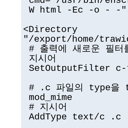
cmd="/usr/bin/ensc
W html -Ec -o - -"
<Directory
"/export/home/trawi
# 출력에 새로운 필터를
지시어
SetOutputFilter c-
# .c 파일의 type을 
mod_mime
# 지시어
AddType text/c .c