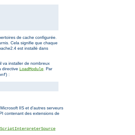
pertoires de cache configurée.
urnis. Cela signifie que chaque
Apache2.4 est installé dans
l va installer de nombreux
a directive
. Par
LoadModule
) :
onf
icrosoft IIS et d'autres serveurs
API contenant des extensions de
ScriptInterpreterSource