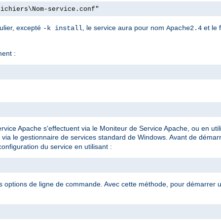
fichiers\Nom-service.conf"
ulier, excepté
, le service aura pour nom
et le 
-k install
Apache2.4
ment :
rvice Apache s'effectuent via le Moniteur de Service Apache, ou en ut
 via le gestionnaire de services standard de Windows. Avant de démar
onfiguration du service en utilisant :
es options de ligne de commande. Avec cette méthode, pour démarrer un