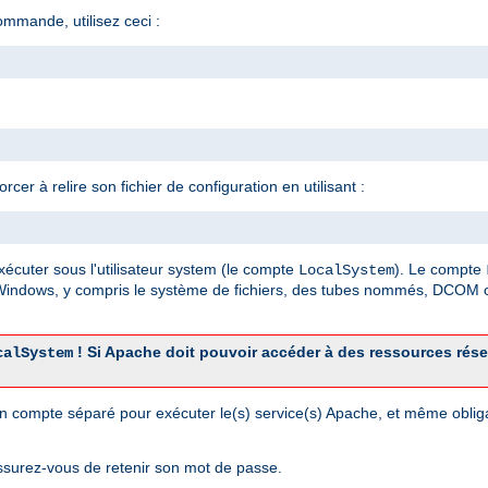
ommande, utilisez ceci :
er à relire son fichier de configuration en utilisant :
xécuter sous l'utilisateur system (le compte
). Le compte
LocalSystem
 Windows, y compris le système de fichiers, des tubes nommés, DCOM o
! Si Apache doit pouvoir accéder à des ressources rés
calSystem
r un compte séparé pour exécuter le(s) service(s) Apache, et même obli
ssurez-vous de retenir son mot de passe.