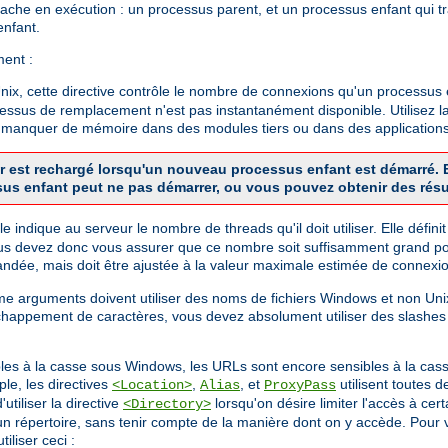
Apache en exécution : un processus parent, et un processus enfant qui t
enfant.
ment :
x, cette directive contrôle le nombre de connexions qu'un processus en
cessus de remplacement n'est pas instantanément disponible. Utilisez la
de manquer de mémoire dans des modules tiers ou dans des applications
veur est rechargé lorsqu'un nouveau processus enfant est démarré
sus enfant peut ne pas démarrer, ou vous pouvez obtenir des résu
 Elle indique au serveur le nombre de threads qu'il doit utiliser. Elle dé
us devez donc vous assurer que ce nombre soit suffisamment grand pou
dée, mais doit être ajustée à la valeur maximale estimée de connexio
mme arguments doivent utiliser des noms de fichiers Windows et non 
chappement de caractères, vous devez absolument utiliser des slashes
bles à la casse sous Windows, les URLs sont encore sensibles à la cass
le, les directives
,
, et
utilisent toutes 
<Location>
Alias
ProxyPass
utiliser la directive
lorsqu'on désire limiter l'accès à ce
<Directory>
 d'un répertoire, sans tenir compte de la manière dont on y accède. Pou
iliser ceci :