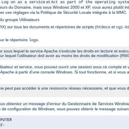
s
et
Log on as a service
Act as part of the operating syst
sateurs du Domaine, mais sous Windows 2000 et XP, vous aurez plutôt int
er ces réglages via la Politique de Sécurité Locale intégrée à la MMC.
u groupe Utilisateurs
X) sur tous les documents et répertoires de scripts (
et
htdocs
cgi-b
ur le répertoire
.
logs
eur sous lequel le service Apache s'exécute les droits en lecture et exé
sur lequel l'utilisateur doit avoir au moins les droits de modification (RW
sateur et service, vous pouvez ouvrir une session sous ce compte et véri
 Apache à partir d'une console Windows. Si tout fonctionne, et si vous a
.
 peut pas accéder à une ressource réseau nécessaire, et que vous de
vous obteniez un message d'erreur du Gestionnaire de Services Window
u de configuration de Windows, vous pouvez obtenir le message suivant
MPUTER
ly.