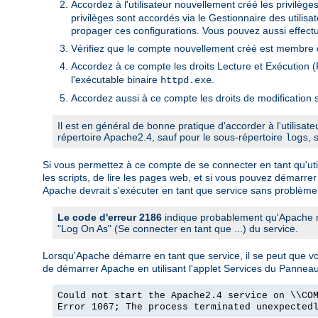
Accordez à l'utilisateur nouvellement créé les privilège
privilèges sont accordés via le Gestionnaire des utili
propager ces configurations. Vous pouvez aussi effectu
Vérifiez que le compte nouvellement créé est membre d
Accordez à ce compte les droits Lecture et Exécution (R
l'exécutable binaire
.
httpd.exe
Accordez aussi à ce compte les droits de modification s
Il est en général de bonne pratique d'accorder à l'utilisat
répertoire Apache2.4, sauf pour le sous-répertoire
, 
logs
Si vous permettez à ce compte de se connecter en tant qu'utili
les scripts, de lire les pages web, et si vous pouvez démarrer
Apache devrait s'exécuter en tant que service sans problème
Le code d'erreur 2186
indique probablement qu'Apache ne
"Log On As" (Se connecter en tant que ...) du service.
Lorsqu'Apache démarre en tant que service, il se peut que 
de démarrer Apache en utilisant l'applet Services du Pannea
Could not start the Apache2.4 service on \\CO
Error 1067; The process terminated unexpected