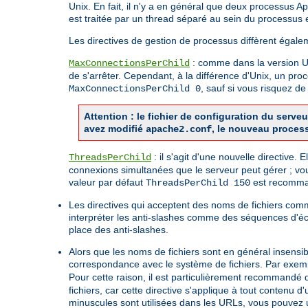
Unix. En fait, il n'y a en général que deux processus 
est traitée par un thread séparé au sein du processus 
Les directives de gestion de processus diffèrent égale
: comme dans la version Uni
MaxConnectionsPerChild
de s'arrêter. Cependant, à la différence d'Unix, un pro
, sauf si vous risquez 
MaxConnectionsPerChild 0
Attention : le fichier de configuration du ser
avez modifié
, le nouveau proces
apache2.conf
: il s'agit d'une nouvelle directive.
ThreadsPerChild
connexions simultanées que le serveur peut gérer ; vo
valeur par défaut
est recomman
ThreadsPerChild 150
Les directives qui acceptent des noms de fichiers co
interpréter les anti-slashes comme des séquences d'é
place des anti-slashes.
Alors que les noms de fichiers sont en général insensi
correspondance avec le système de fichiers. Par exemp
Pour cette raison, il est particulièrement recommandé d'
fichiers, car cette directive s'applique à tout contenu
minuscules sont utilisées dans les URLs, vous pouvez ut