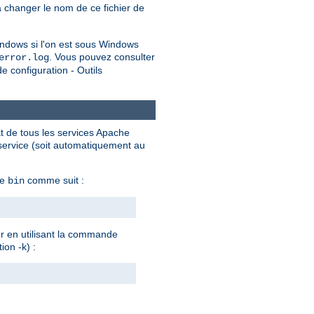
 changer le nom de ce fichier de
ndows si l'on est sous Windows
. Vous pouvez consulter
error.log
 configuration - Outils
at de tous les services Apache
 service (soit automatiquement au
he
comme suit :
bin
er en utilisant la commande
ion -k) :