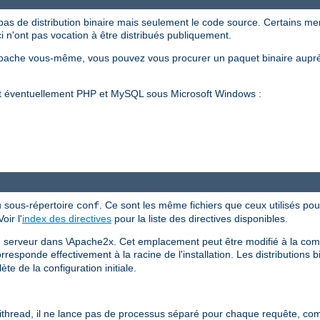
pas de distribution binaire mais seulement le code source. Certains m
ci n'ont pas vocation à être distribués publiquement.
Apache vous-même, vous pouvez vous procurer un paquet binaire auprè
et éventuellement PHP et MySQL sous Microsoft Windows :
u sous-répertoire
. Ce sont les même fichiers que ceux utilisés pour
conf
ir l'
index des directives
pour la liste des directives disponibles.
 le serveur dans \Apache2x. Cet emplacement peut être modifié à la comp
esponde effectivement à la racine de l'installation. Les distributions b
te de la configuration initiale.
read, il ne lance pas de processus séparé pour chaque requête, com