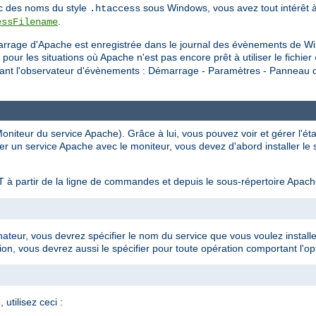
vec des noms du style
sous Windows, vous avez tout intérêt à
.htaccess
.
essFilename
rrage d'Apache est enregistrée dans le journal des évènements de Wi
 les situations où Apache n'est pas encore prêt à utiliser le fichier
isant l'observateur d'évènements : Démarrage - Paramètres - Panneau de
niteur du service Apache). Grâce à lui, vous pouvez voir et gérer l'ét
er un service Apache avec le moniteur, vous devez d'abord installer le
 à partir de la ligne de commandes et depuis le sous-répertoire Apac
inateur, vous devrez spécifier le nom du service que vous voulez install
ion, vous devrez aussi le spécifier pour toute opération comportant l'opt
 utilisez ceci :