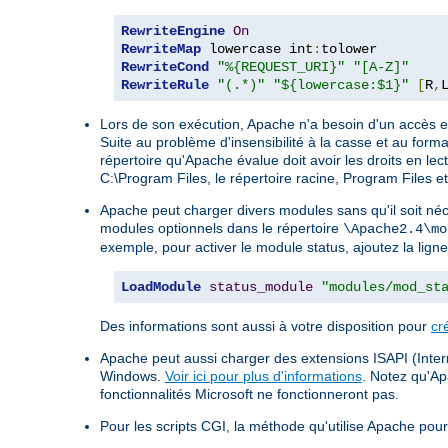
RewriteEngine
On
RewriteMap
 lowercase int
:
RewriteCond
"%{REQUEST_URI}"
"[A-Z]"
RewriteRule
"(.*)"
"${lowercase:$1}"
[
R
,
Lors de son exécution, Apache n'a besoin d'un accès en
Suite au problème d'insensibilité à la casse et au form
répertoire qu'Apache évalue doit avoir les droits en lect
C:\Program Files, le répertoire racine, Program Files e
Apache peut charger divers modules sans qu'il soit néc
modules optionnels dans le répertoire
\Apache2.4\mo
exemple, pour activer le module status, ajoutez la ligne
LoadModule
status_module
"modules/mod_st
Des informations sont aussi à votre disposition pour
cr
Apache peut aussi charger des extensions ISAPI (Intern
Windows.
Voir ici pour plus d'informations
. Notez qu'A
fonctionnalités Microsoft ne fonctionneront pas.
Pour les scripts CGI, la méthode qu'utilise Apache pour 