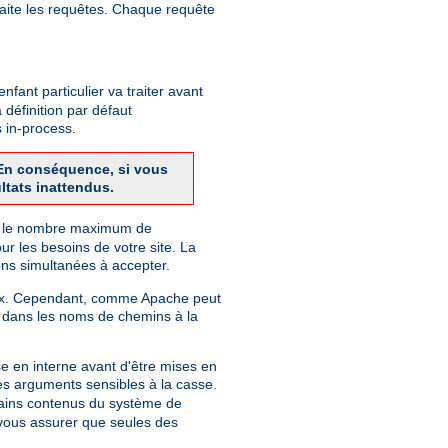
raite les requêtes. Chaque requête
fant particulier va traiter avant
 définition par défaut
 in-process.
. En conséquence, si vous
ltats inattendus.
finit le nombre maximum de
r les besoins de votre site. La
ns simultanées à accepter.
Unix. Cependant, comme Apache peut
 dans les noms de chemins à la
e en interne avant d'être mises en
des arguments sensibles à la casse.
rtains contenus du système de
r vous assurer que seules des