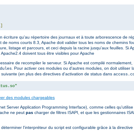
L
]
 écriture qu'au répertoire des journaux et à toute arborescence de ré
at de noms courts 8.3, Apache doit valider tous les noms de chemins fo
ure, listage et parcours, et ceci depuis la racine jusqu'aux feuilles. Si 
t Apache2.4 doivent tous être visibles pour Apache
essaire de recompiler le serveur. Si Apache est compilé normalement, i
. Pour activer ces modules ou d'autres modules, on doit utiliser l
dules
 suivante (en plus des directives d'activation de status dans
access.c
atus.so"
éer des modules chargeables
et Server Application Programming Interface), comme celles qu'utilise M
pache ne peut
pas
charger de filtres ISAPI, et que les gestionnaires IS
déterminer l'interpréteur du script est configurable grâce à la directive