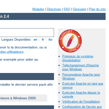
Modules
|
Directives
|
FAQ
|
Glossaire
|
Plan du site
n 2.4
Langues Disponibles:
en
|
fr
|
ko
voir lu la documentation, ou si
des utilisateurs
.
Prérequis du système
ar exemple pour aider au
d'exploitation
Téléchargement d'Apache
pour Windows
Personnaliser Apache pour
Windows
Exécuter Apache en tant que
taller le dernier service pack afin
service
Exécuter Apache depuis la
console
érieure à Windows 2000.
Vérification de l'installation
Configuration de l'accès aux