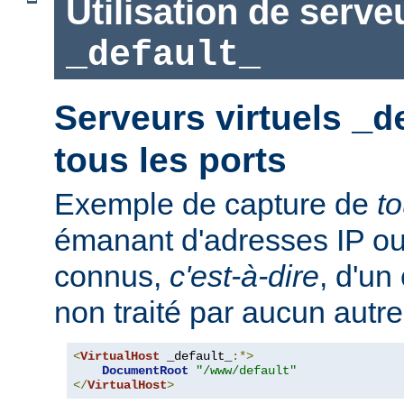
Utilisation de serve
_default_
Serveurs virtuels
_d
tous les ports
Exemple de capture de
t
émanant d'adresses IP ou
connus,
c'est-à-dire
, d'un
non traité par aucun autre
<
VirtualHost
 _default_
:*>
DocumentRoot
"/www/default"
</
VirtualHost
>