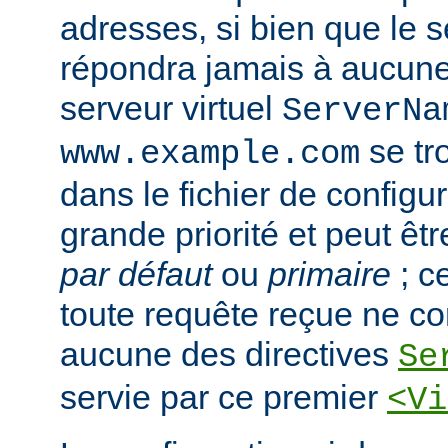
adresses, si bien que le s
répondra jamais à aucun
serveur virtuel
ServerNa
se tr
www.example.com
dans le fichier de configura
grande priorité et peut ê
par défaut
ou
primaire
; c
toute requête reçue ne c
aucune des directives
Se
servie par ce premier
<Vi