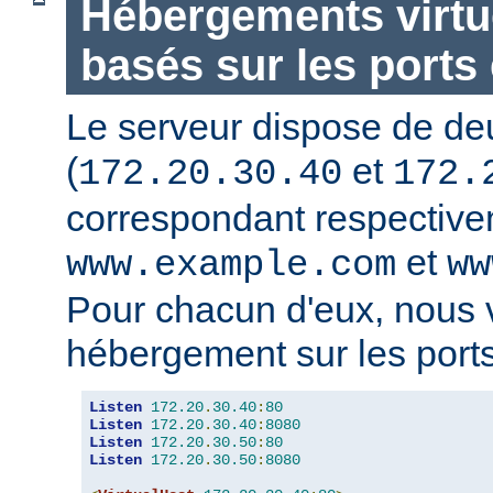
Hébergements virtu
basés sur les ports 
Le serveur dispose de de
(
et
172.20.30.40
172.
correspondant respectiv
et
www.example.com
ww
Pour chacun d'eux, nous 
hébergement sur les ports
Listen
172.20
.
30.40
:
80
Listen
172.20
.
30.40
:
8080
Listen
172.20
.
30.50
:
80
Listen
172.20
.
30.50
:
8080