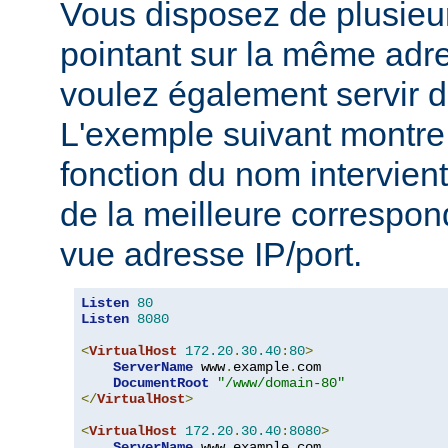
Vous disposez de plusie
pointant sur la même adre
voulez également servir d
L'exemple suivant montre 
fonction du nom intervient
de la meilleure correspo
vue adresse IP/port.
Listen
80
Listen
8080
<
VirtualHost
172.20
.
30.40
:
80
>
ServerName
 www
.
example
.
com

DocumentRoot
"/www/domain-80"
</
VirtualHost
>
<
VirtualHost
172.20
.
30.40
:
8080
>
ServerName
 www
.
example
.
com
