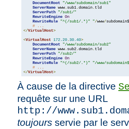
DocumentRoot
"/www/subdomain/sub1"
ServerName
 www
.
sub1
.
domain
.
tld

ServerPath
"/sub1/"
RewriteEngine
On
RewriteRule
"^(/sub1/.*)"
"
/
www
/
subdomain$
# ...
</
VirtualHost
>
<
VirtualHost
172.20
.
30.40
>
DocumentRoot
"/www/subdomain/sub2"
ServerName
 www
.
sub2
.
domain
.
tld

ServerPath
"/sub2/"
RewriteEngine
On
RewriteRule
"^(/sub2/.*)"
"/www/subdomain
# ...
</
VirtualHost
>
À cause de la directive
S
requête sur une URL
http://www.sub1.dom
toujours
servie par le ser