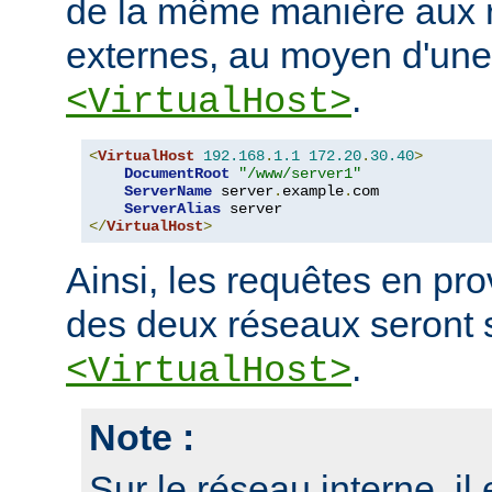
de la même manière aux r
externes, au moyen d'une
.
<VirtualHost>
<
VirtualHost
192.168
.
1.1
172.20
.
30.40
>
DocumentRoot
"/www/server1"
ServerName
 server
.
example
.
com

ServerAlias
</
VirtualHost
>
Ainsi, les requêtes en p
des deux réseaux seront 
.
<VirtualHost>
Note :
Sur le réseau interne, il