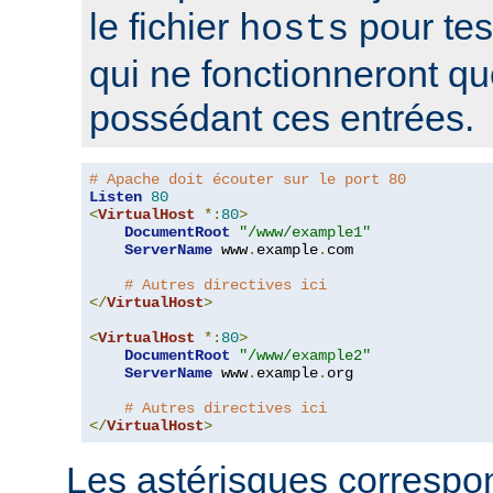
le fichier
pour tes
hosts
qui ne fonctionneront q
possédant ces entrées.
# Apache doit écouter sur le port 80
Listen
80
<
VirtualHost
*:
80
>
DocumentRoot
"/www/example1"
ServerName
 www
.
example
.
com

# Autres directives ici
</
VirtualHost
>
<
VirtualHost
*:
80
>
DocumentRoot
"/www/example2"
ServerName
 www
.
example
.
org

# Autres directives ici
</
VirtualHost
>
Les astérisques correspon