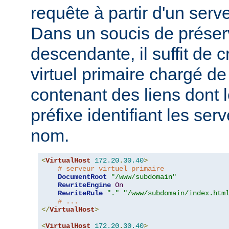
requête à partir d'un serve
Dans un soucis de préserv
descendante, il suffit de 
virtuel primaire chargé d
contenant des liens dont
préfixe identifiant les ser
nom.
<
VirtualHost
172.20
.
30.40
>
# serveur virtuel primaire
DocumentRoot
"/www/subdomain"
RewriteEngine
On
RewriteRule
"."
"/www/subdomain/index.htm
# ...
</
VirtualHost
>
<
VirtualHost
172.20
.
30.40
>