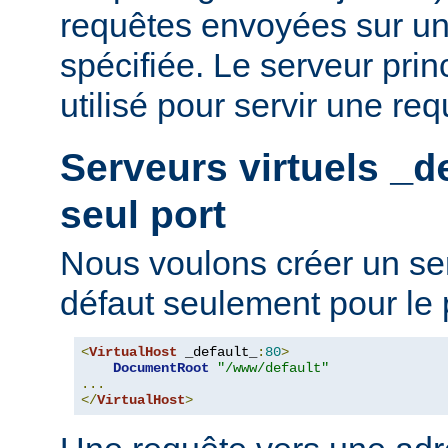
requêtes envoyées sur un
spécifiée. Le serveur prin
utilisé pour servir une req
Serveurs virtuels
_d
seul port
Nous voulons créer un ser
défaut seulement pour le 
<
VirtualHost
 _default_
:
80
>
DocumentRoot
"/www/default"
...
</
VirtualHost
>