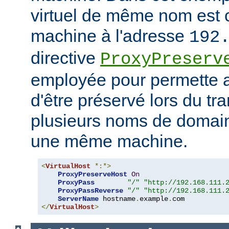
virtuel de même nom est 
machine à l'adresse
192
directive
ProxyPreserv
employée pour permette
d'être préservé lors du tra
plusieurs noms de domain
une même machine.
<
VirtualHost
*:*>
ProxyPreserveHost
On
ProxyPass
"/"
"http://192.168.111.
ProxyPassReverse
"/"
"http://192.168.111.
ServerName
 hostname
.
example
.
</
VirtualHost
>