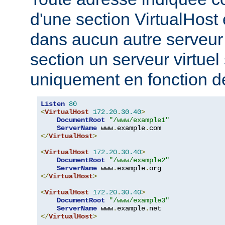
d'une section VirtualHost 
dans aucun autre serveur v
section un serveur virtuel
uniquement en fonction d
Listen
80
<
VirtualHost
172.20
.
30.40
>
DocumentRoot
"/www/example1"
ServerName
 www
.
example
.
</
VirtualHost
>
<
VirtualHost
172.20
.
30.40
>
DocumentRoot
"/www/example2"
ServerName
 www
.
example
.
</
VirtualHost
>
<
VirtualHost
172.20
.
30.40
>
DocumentRoot
"/www/example3"
ServerName
 www
.
example
.
</
VirtualHost
>