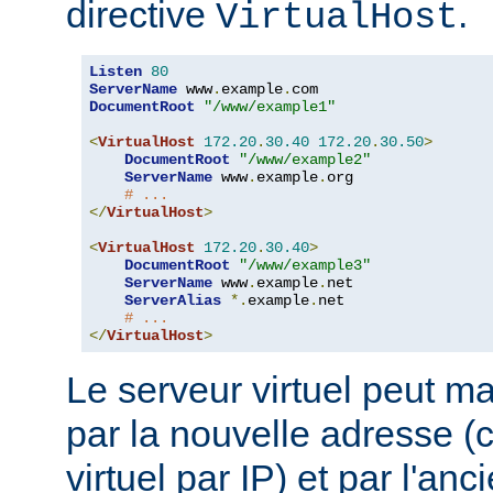
directive
.
VirtualHost
Listen
80
ServerName
 www
.
example
.
DocumentRoot
"/www/example1"
<
VirtualHost
172.20
.
30.40
172.20
.
30.50
>
DocumentRoot
"/www/example2"
ServerName
 www
.
example
.
org

# ...
</
VirtualHost
>
<
VirtualHost
172.20
.
30.40
>
DocumentRoot
"/www/example3"
ServerName
 www
.
example
.
net

ServerAlias
*.
example
.
net

# ...
</
VirtualHost
>
Le serveur virtuel peut ma
par la nouvelle adresse 
virtuel par IP) et par l'an