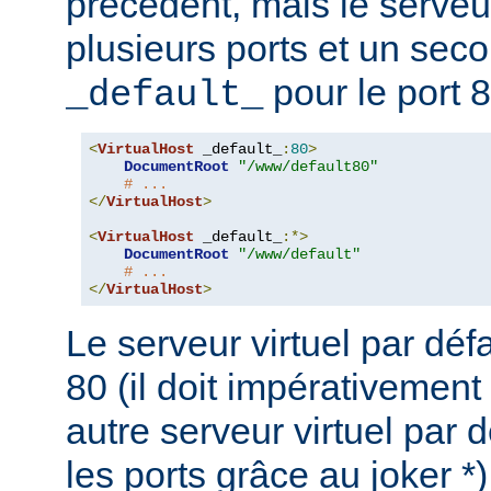
précédent, mais le serveu
plusieurs ports et un seco
pour le port 8
_default_
<
VirtualHost
 _default_
:
80
>
DocumentRoot
"/www/default80"
# ...
</
VirtualHost
>
<
VirtualHost
 _default_
:*>
DocumentRoot
"/www/default"
# ...
</
VirtualHost
>
Le serveur virtuel par défa
80 (il doit impérativement
autre serveur virtuel par d
les ports grâce au joker *)