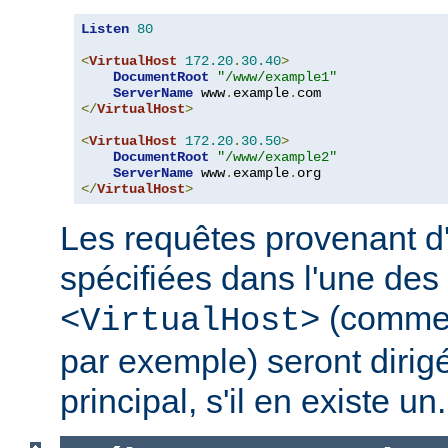
Listen
80
<
VirtualHost
172.20
.
30.40
>
DocumentRoot
"/www/example1"
ServerName
 www
.
example
.
</
VirtualHost
>
<
VirtualHost
172.20
.
30.50
>
DocumentRoot
"/www/example2"
ServerName
 www
.
example
.
</
VirtualHost
>
Les requêtes provenant d
spécifiées dans l'une des 
(comme
<VirtualHost>
par exemple) seront dirig
principal, s'il en existe un.