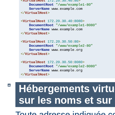
<
VirtualHost
172.20
.
30.40
:
80
>
DocumentRoot
"/www/example1-80"
ServerName
 www
.
example
.
</
VirtualHost
>
<
VirtualHost
172.20
.
30.40
:
8080
>
DocumentRoot
"/www/example1-8080"
ServerName
 www
.
example
.
</
VirtualHost
>
<
VirtualHost
172.20
.
30.50
:
80
>
DocumentRoot
"/www/example2-80"
ServerName
 www
.
example
.
</
VirtualHost
>
<
VirtualHost
172.20
.
30.50
:
8080
>
DocumentRoot
"/www/example2-8080"
ServerName
 www
.
example
.
</
VirtualHost
>
Hébergements virtu
sur les noms et sur
Toute adresse indiquée 