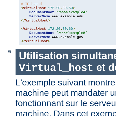
# IP-based
<
VirtualHost
172.20
.
30.50
>
DocumentRoot
"/www/example4"
ServerName
 www
.
example
.
</
VirtualHost
>
<
VirtualHost
172.20
.
30.60
>
DocumentRoot
"/www/example5"
ServerName
 www
.
example
.
</
VirtualHost
>
Utilisation simultan
et 
Virtual_host
L'exemple suivant montr
machine peut mandater un
fonctionnant sur le serveu
machine. Dans cet exempl