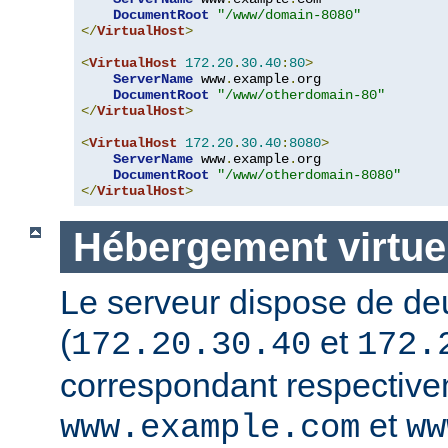
DocumentRoot
"/www/domain-8080"
</
VirtualHost
>
<
VirtualHost
172.20
.
30.40
:
80
>
ServerName
 www
.
example
.
org

DocumentRoot
"/www/otherdomain-80"
</
VirtualHost
>
<
VirtualHost
172.20
.
30.40
:
8080
>
ServerName
 www
.
example
.
org

DocumentRoot
"/www/otherdomain-8080"
</
VirtualHost
>
Hébergement virtuel
Le serveur dispose de de
(
et
172.20.30.40
172.
correspondant respectiv
et
www.example.com
ww