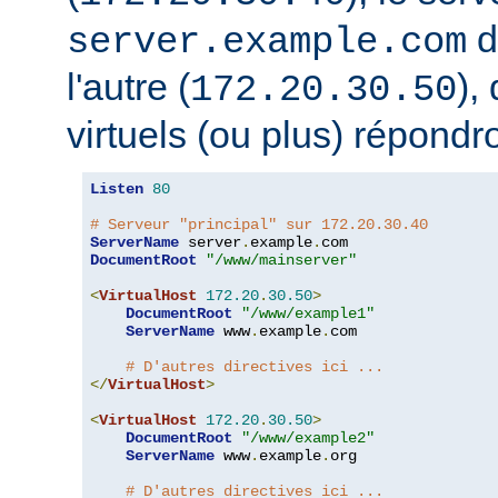
d
server.example.com
l'autre (
),
172.20.30.50
virtuels (ou plus) répondro
Listen
80
# Serveur "principal" sur 172.20.30.40
ServerName
 server
.
example
.
DocumentRoot
"/www/mainserver"
<
VirtualHost
172.20
.
30.50
>
DocumentRoot
"/www/example1"
ServerName
 www
.
example
.
com

# D'autres directives ici ...
</
VirtualHost
>
<
VirtualHost
172.20
.
30.50
>
DocumentRoot
"/www/example2"
ServerName
 www
.
example
.
org

# D'autres directives ici ...